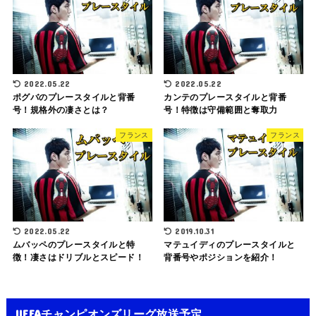
2022.05.22
2022.05.22
ポグバのプレースタイルと背番
カンテのプレースタイルと背番
号！規格外の凄さとは？
号！特徴は守備範囲と奪取力
フランス
フランス
2022.05.22
2019.10.31
ムバッペのプレースタイルと特
マテュイディのプレースタイルと
徴！凄さはドリブルとスピード！
背番号やポジションを紹介！
UEFAチャンピオンズリーグ放送予定