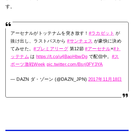
す。
アーセナルがトッテナムを突き放す！
#ラカゼット
が
抜け出し、ラストパスから
#サンチェス
が豪快に決め
てみせた。
#プレミアリーグ
第12節
#アーセナル
×
#ト
ッテナム
は
https://t.co/u4BaoHbwDg
で配信中。
#ス
ポーツ激戦Week
pic.twitter.com/Bsrj0FY3YA
— DAZN ダ・ゾーン (@DAZN_JPN)
2017年11月18日