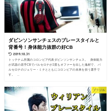
ダビンソンサンチェスのプレースタイルと
背番号！身体能力抜群の好CB
2019.10.31
トッテナム所属のコロンビア代表ダビンソンサンチェス。 身体能力
が武器の若手CBでバルセロナが2度もオファーを出した逸材で、 バ
ルセロナのジェリー・ミナとともにコロンビアの未来を担う選手で
す。 ...
ブラジル