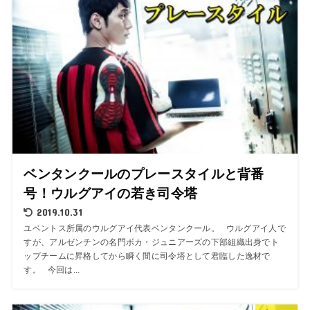
ベンタンクールのプレースタイルと背番
号！ウルグアイの若き司令塔
2019.10.31
ユベントス所属のウルグアイ代表ベンタンクール。 ウルグアイ人で
すが、アルゼンチンの名門ボカ・ジュニアーズの下部組織出身でト
ップチームに昇格してから瞬く間に司令塔として君臨した逸材で
す。 今回は...