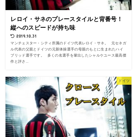
レロイ・サネのプレースタイルと背番号！
縦へのスピードが持ち味
2019.10.31
マンチェスター・シティ所属のドイツ代表レロイ・サネ。 元セネガ
ル代表の父親とドイツの元新体操選手の母親のもとに生まれたハイ
ブリッド選手です。 多くの名選手を輩出したシャルケユース最高傑
作と評さ...
ドイツ