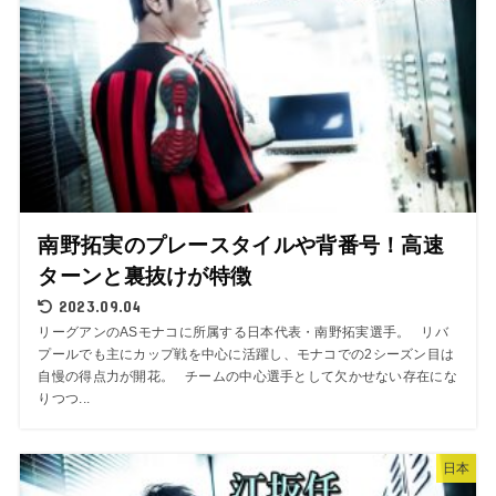
南野拓実のプレースタイルや背番号！高速
ターンと裏抜けが特徴
2023.09.04
リーグアンのASモナコに所属する日本代表・南野拓実選手。 リバ
プールでも主にカップ戦を中心に活躍し、モナコでの2シーズン目は
自慢の得点力が開花。 チームの中心選手として欠かせない存在にな
りつつ...
日本