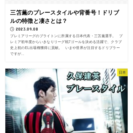
三笘薫のプレースタイルや背番号！ドリブ
ルの特徴と凄さとは？
2023.09.08
プレミアリーグのブライトンに所属する日本代表・三笘薫選手。 プ
レミア初年度からいきなりリーグ戦7ゴールを決める活躍で、クラブ
史上初のEL出場権獲得に貢献。 いまや世界が注目するドリブラー
ですが...
日本