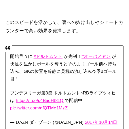
このスピードを活かして、裏への抜け出しやショートカ
ウンターで高い効果を発揮します。
開始早々に
#ドルトムント
が先制！
#オーバメヤン
が
快足を生かしボールを奪うとそのままゴール前へ持ち
込み、GKの位置を冷静に見極め流し込み今季9ゴール
目！
ブンデスリーガ第8節 ドルトムント×RBライプツィヒ
は
https://t.co/u4BaoHt81Q
で配信中
pic.twitter.com/qfQTMc1MzZ
— DAZN ダ・ゾーン (@DAZN_JPN)
2017年10月14日