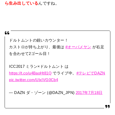
んですね。
ら生み出している
ドルトムントの鋭いカウンター！
カストロが持ち上がり、最後は
#オーバメヤン
が右足
を合わせて2ゴール目！
ICC2017 ミラン×ドルトムント は
https://t.co/u4BaoHt81Q
でライブ中。
#テレビでDAZN
pic.twitter.com/UlxIVG0Cb4
— DAZN ダ・ゾーン (@DAZN_JPN)
2017年7月18日