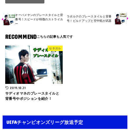
オーバメヤンのプレースタイルと背
ラポルテのプレースタイルと背番
番号！スピードが特徴のストライカ
号！ビルドアップと空中戦が武器
ー
RECOMMEND
セネガル
2019.10.31
サディオマネのプレースタイルと
背番号やポジションを紹介！
UEFAチャンピオンズリーグ放送予定