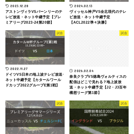
2023.12.28
2024.02.13
アストンヴィラVSバーンリーのテ
ヴィッセル神戸VS全北現代のテレ
レビ放送・ネット中継予定【プレ
ビ放送・ネット中継予定
ミアリーグ2023-24第20節】
【ACL2022準々決勝】
試合
試合
2022.11.27
2026.02.04
ドイツVS日本の地上波テレビ放送･
奈良クラブVS徳島ヴォルティスの
ネット中継予定【カタールワール
配信はどこで見れる？地上波放
ドカップ2022グループE第1戦】
送・ネット中継予定【J2・J3百年
構想リーグ第1節】
試合
試合