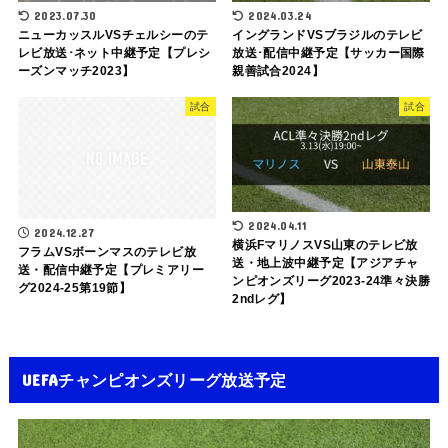
2023.07.30
2024.03.24
ニューカッスルVSチェルシーのテ
イングランドVSブラジルのテレビ
レビ放送･ネット中継予定【プレシ
放送･配信中継予定【サッカー国際
ーズンマッチ2023】
親善試合2024】
試合
試合
2024.04.11
2024.12.27
横浜FマリノスVS山東のテレビ放
フラムVSボーンマスのテレビ放
送・地上波中継予定【アジアチャ
送・配信中継予定【プレミアリー
ンピオンズリーグ2023-24準々決勝
グ2024-25第19節】
2ndレグ】
UEFAチャンピオンズリーグ放送予定