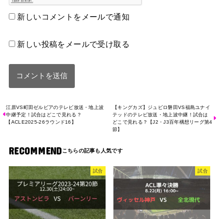
新しいコメントをメールで通知
新しい投稿をメールで受け取る
江原VS町田ゼルビアのテレビ放送・地上波
【キングカズ】ジュビロ磐田VS福島ユナイ
中継予定！試合はどこで見れる？
テッドのテレビ放送・地上波中継！試合は
【ACLE2025-26ラウンド16】
どこで見れる？【J2・J3百年構想リーグ第4
節】
RECOMMEND
試合
試合