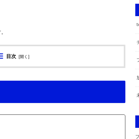
t
す。
目次
[
開く
]