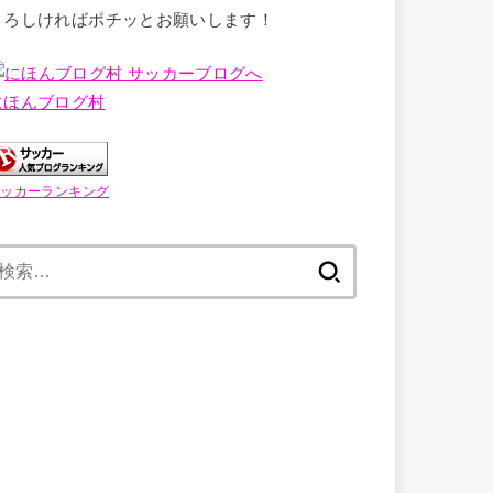
よろしければポチッとお願いします！
にほんブログ村
サッカーランキング
検
索: