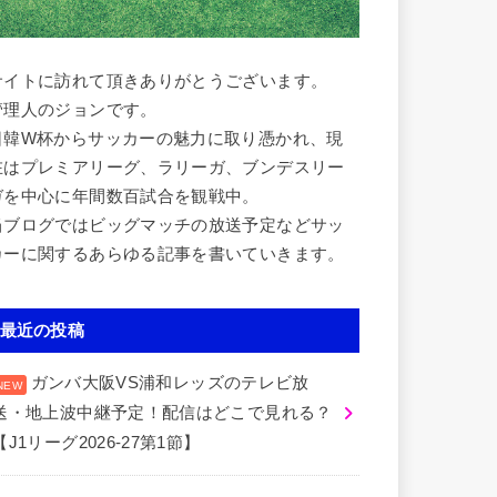
サイトに訪れて頂きありがとうございます。
管理人のジョンです。
日韓W杯からサッカーの魅力に取り憑かれ、現
在はプレミアリーグ、ラリーガ、ブンデスリー
ガを中心に年間数百試合を観戦中。
当ブログではビッグマッチの放送予定などサッ
カーに関するあらゆる記事を書いていきます。
最近の投稿
ガンバ大阪VS浦和レッズのテレビ放
送・地上波中継予定！配信はどこで見れる？
【J1リーグ2026-27第1節】