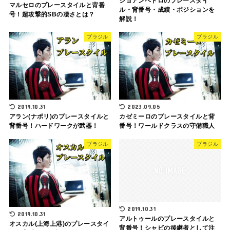
ジョアンペドロのプレースタイ
マルセロのプレースタイルと背番
ル・背番号・成績・ポジションを
号！超攻撃的SBの凄さとは？
解説！
ブラジル
ブラジル
2019.10.31
2023.09.05
アラン(ナポリ)のプレースタイルと
カゼミーロのプレースタイルと背
背番号！ハードワークが武器！
番号！ワールドクラスの守備職人
ブラジル
ブラジル
2019.10.31
2019.10.31
アルトゥールのプレースタイルと
オスカル(上海上港)のプレースタイ
背番号！シャビの後継者として注