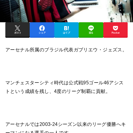
ポスト
シェア
はてブ
送る
Pocket
アーセナル所属のブラジル代表ガブリエウ・ジェズス。
マンチェスターシティ時代は公式戦95ゴール46アシス
トという成績を残し、4度のリーグ制覇に貢献。
アーセナルでは2003-24シーズン以来のリーグ優勝へキ
ーマンになる選手の一人です。