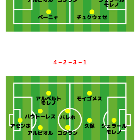
4－2－3－1