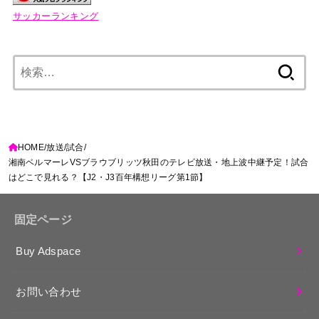
サッカーランキング
検
索:
HOME
放送
試合
湘南ベルマーレVSブラウブリッツ秋田のテレビ放送・地上波中継予定！試合
はどこで見れる？【J2・J3百年構想リーグ第1節】
固定ページ
Buy Adspace
お問い合わせ