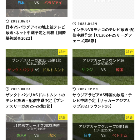
2022.06.04
2025.01.29
日本VSパラグアイの地上波テレビ
インテルVSモナコのテレビ放送･配
放送･ネット中継予定と日程【国際
信中継予定【CL2024-25リーグフ
親善試合2022】
ェーズ第8節】
試合
試合
2025.08.23
2024.02.29
ザンクトパウリVSドルトムントの
サウジアラビアVS韓国の放送・テ
テレビ放送・配信中継予定【ブン
レビ中継予定【サッカーアジアカ
デスリーガ2025-26第1節】
ップ2023ラウンド16】
試合
試合