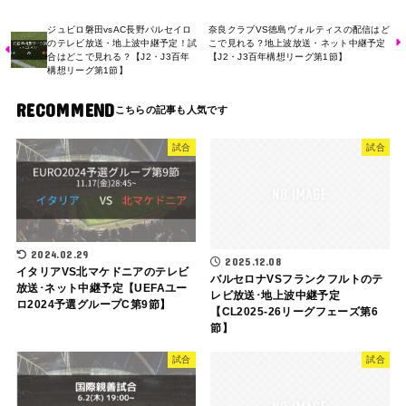
ジュビロ磐田vsAC長野パルセイロ
奈良クラブVS徳島ヴォルティスの配信はど
のテレビ放送・地上波中継予定！試
こで見れる？地上波放送・ネット中継予定
合はどこで見れる？【J2・J3百年
【J2・J3百年構想リーグ第1節】
構想リーグ第1節】
RECOMMEND
試合
試合
2024.02.29
2025.12.08
イタリアVS北マケドニアのテレビ
バルセロナVSフランクフルトのテ
放送･ネット中継予定【UEFAユー
レビ放送･地上波中継予定
ロ2024予選グループC第9節】
【CL2025-26リーグフェーズ第6
節】
試合
試合