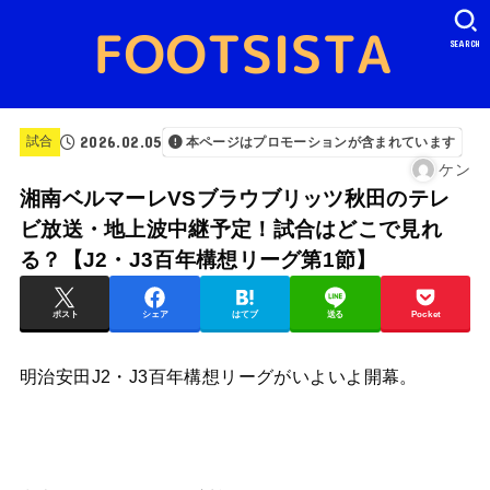
SEARCH
2026.02.05
試合
本ページはプロモーションが含まれています
ケン
湘南ベルマーレVSブラウブリッツ秋田のテレ
ビ放送・地上波中継予定！試合はどこで見れ
る？【J2・J3百年構想リーグ第1節】
ポスト
シェア
はてブ
送る
Pocket
明治安田J2・J3百年構想リーグがいよいよ開幕。