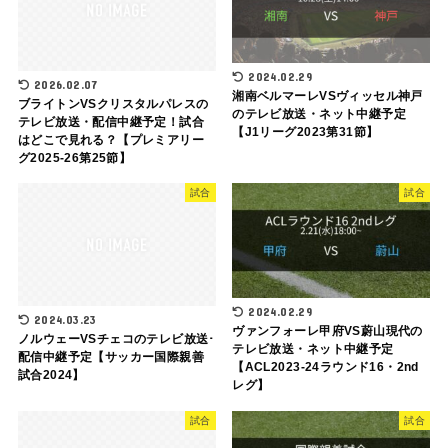
2024.02.29
2026.02.07
湘南ベルマーレVSヴィッセル神戸
ブライトンVSクリスタルパレスの
のテレビ放送・ネット中継予定
テレビ放送・配信中継予定！試合
【J1リーグ2023第31節】
はどこで見れる？【プレミアリー
グ2025-26第25節】
試合
試合
2024.02.29
2024.03.23
ヴァンフォーレ甲府VS蔚山現代の
ノルウェーVSチェコのテレビ放送･
テレビ放送・ネット中継予定
配信中継予定【サッカー国際親善
【ACL2023-24ラウンド16・2nd
試合2024】
レグ】
試合
試合