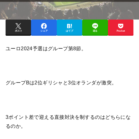
ポスト
シェア
はてブ
送る
Pocket
ユーロ2024予選はグループ第8節。
グループBは2位ギリシャと3位オランダが激突。
3ポイント差で迎える直接対決を制するのはどちらにな
るのか。