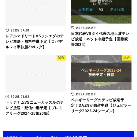
2024.02.29
2025.04.01
日本代表VSタイ代表の地上波テレ
レアルマドリードVSソシエダのテ
ビ放送・ネット中継予定【国際親
レビ放送・無料中継予定【コパデ
善2024】
ルレイ準決勝2ndレグ】
試合
試合
2024.02.29
2025.01.02
ベルギーリーグのテレビ放送予
トッテナムVSニューカッスルのテ
定！DAZNが独占中継【ジュピラー
レビ放送・配信中継予定【プレミ
リーグ2023-24シーズン】
アリーグ2024-25第20節】