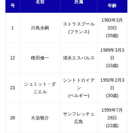
名前
所属
号
年齢
1983年3月
ストラスブール
1
川島永嗣
20日
(フランス)
(39歳)
1989年3月3
12
権田修一
清水エスパルス
日
(33歳)
シントトロイデ
1992年2月3
シュミット・ダ
23
ン
日
ニエル
(ベルギー)
(30歳)
1999年7月
サンフレッチェ
28
大迫敬介
28日
広島
(22歳)