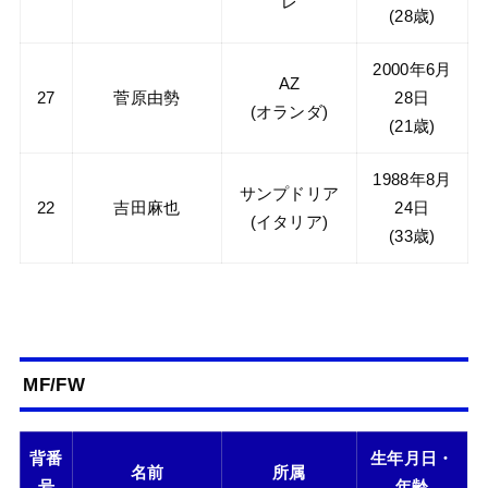
レ
(28歳)
2000年6月
AZ
27
菅原由勢
28日
(オランダ)
(21歳)
1988年8月
サンプドリア
22
吉田麻也
24日
(イタリア)
(33歳)
MF/FW
背番
生年月日・
名前
所属
号
年齢