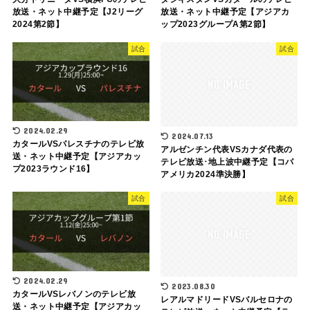
放送・ネット中継予定【J2リーグ
放送・ネット中継予定【アジアカ
2024第2節】
ップ2023グループA第2節】
試合
試合
2024.02.29
2024.07.13
カタールVSパレスチナのテレビ放
アルゼンチン代表VSカナダ代表の
送・ネット中継予定【アジアカッ
テレビ放送･地上波中継予定【コパ
プ2023ラウンド16】
アメリカ2024準決勝】
試合
試合
2024.02.29
2023.08.30
カタールVSレバノンのテレビ放
レアルマドリードVSバルセロナの
送・ネット中継予定【アジアカッ