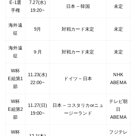
E-1選
7.27(水)
日本 – 韓国
未定
手権
19:20~
海外遠
9月
対戦カード未定
未定
征
海外遠
９月
対戦カード未定
未定
征
W杯
11.23(水)
NHK
E組第1
ドイツ – 日本
22:00~
ABEMA
節
W杯
テレビ朝
11.27(日)
日本 – コスタリカorニュ
E組第2
日
19:00~
ージーランド
節
ABEMA
W杯
フジテレ
12.1(木)