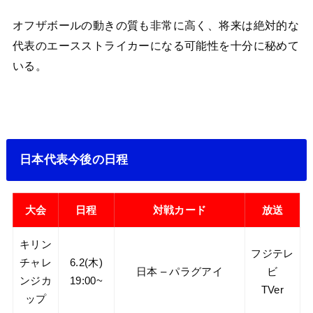
オフザボールの動きの質も非常に高く、将来は絶対的な
代表のエースストライカーになる可能性を十分に秘めて
いる。
日本代表今後の日程
大会
日程
対戦カード
放送
キリン
フジテレ
チャレ
6.2(木)
日本 – パラグアイ
ビ
ンジカ
19:00~
TVer
ップ