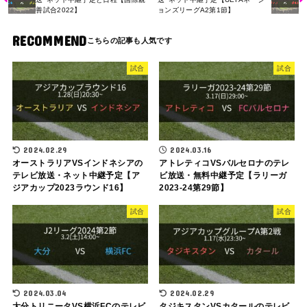
善試合2022】
ョンズリーグA2第1節】
RECOMMEND
試合
試合
2024.02.29
2024.03.16
オーストラリアVSインドネシアの
アトレティコVSバルセロナのテレ
テレビ放送・ネット中継予定【ア
ビ放送・無料中継予定【ラリーガ
ジアカップ2023ラウンド16】
2023-24第29節】
試合
試合
2024.03.04
2024.02.29
大分トリニータVS横浜FCのテレビ
タジキスタンVSカタールのテレビ