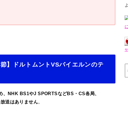
第24節】ドルトムントVSバイエルンのテ
HK BS1やJ SPORTSなどBS・CS各局、
での放送はありません
。