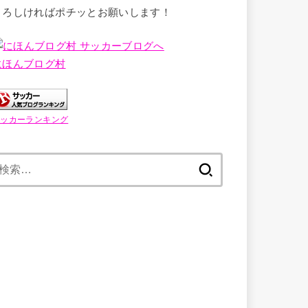
よろしければポチッとお願いします！
にほんブログ村
サッカーランキング
検
索: