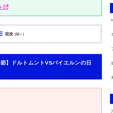
ト
t
目次
[
開く
]
第24節】ドルトムントVSバイエルンの日