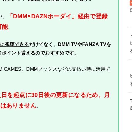
「DMM×DAZNホーダイ」経由で登録
が、
可能
。
得に視聴できる
だけでなく、DMM TVやFANZA TVを
50ポイント貰えるのでおすすめです
。
MM GAMES、DMMブックスなどの支払い時に活用で
加入日を起点に30日後の更新になるため、月
とはありません
。