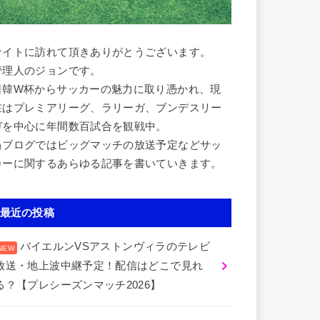
サイトに訪れて頂きありがとうございます。
管理人のジョンです。
日韓W杯からサッカーの魅力に取り憑かれ、現
在はプレミアリーグ、ラリーガ、ブンデスリー
ガを中心に年間数百試合を観戦中。
当ブログではビッグマッチの放送予定などサッ
カーに関するあらゆる記事を書いていきます。
最近の投稿
バイエルンVSアストンヴィラのテレビ
放送・地上波中継予定！配信はどこで見れ
る？【プレシーズンマッチ2026】