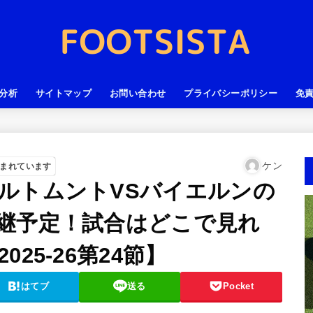
分析
サイトマップ
お問い合わせ
プライバシーポリシー
免
ケン
まれています
ルトムントVSバイエルンの
継予定！試合はどこで見れ
25-26第24節】
はてブ
送る
Pocket