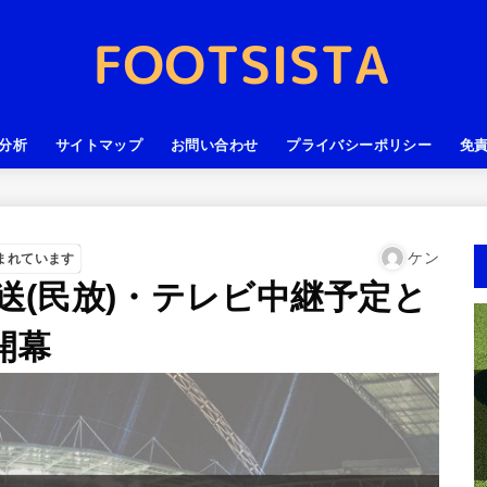
分析
サイトマップ
お問い合わせ
プライバシーポリシー
免
ケン
まれています
放送(民放)・テレビ中継予定と
開幕