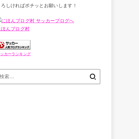
よろしければポチッとお願いします！
にほんブログ村
サッカーランキング
検
索: