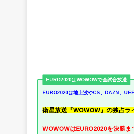
EURO2020はWOWOWで全試合放送
EURO2020は
地上波やCS、DAZN、UE
衛星放送『WOWOW』の独占ラ
WOWOWはEURO2020を決勝