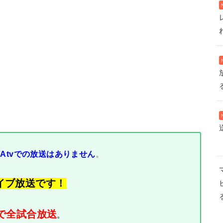
。
FAtvでの放送はありません
イブ放送です！
まで全試合放送
。