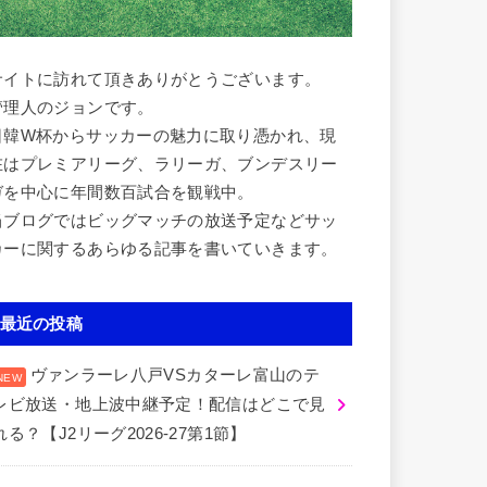
サイトに訪れて頂きありがとうございます。
管理人のジョンです。
日韓W杯からサッカーの魅力に取り憑かれ、現
在はプレミアリーグ、ラリーガ、ブンデスリー
ガを中心に年間数百試合を観戦中。
当ブログではビッグマッチの放送予定などサッ
カーに関するあらゆる記事を書いていきます。
最近の投稿
ヴァンラーレ八戸VSカターレ富山のテ
レビ放送・地上波中継予定！配信はどこで見
れる？【J2リーグ2026-27第1節】