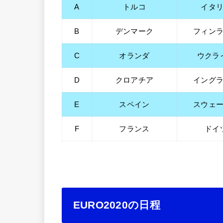
A
トルコ
イタ
B
デンマーク
フィン
C
オランダ
ウクラ
D
クロアチア
イング
E
スペイン
スウェ
F
フランス
ドイ
EURO2020の日程