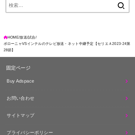
検
索:
HOME
放送
試合
ボローニャVSインテルのテレビ放送・ネット中継予定【セリエＡ2023-24第
28節】
固定ページ
Buy Adspace
お問い合わせ
サイトマップ
プライバシーポリシー