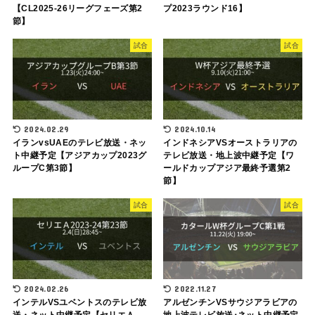
【CL2025-26リーグフェーズ第2
プ2023ラウンド16】
節】
試合
試合
2024.02.29
2024.10.14
イランvsUAEのテレビ放送・ネッ
インドネシアVSオーストラリアの
ト中継予定【アジアカップ2023グ
テレビ放送・地上波中継予定【ワ
ループC第3節】
ールドカップアジア最終予選第2
節】
試合
試合
2024.02.26
2022.11.27
インテルVSユベントスのテレビ放
アルゼンチンVSサウジアラビアの
送・ネット中継予定【セリエＡ
地上波テレビ放送･ネット中継予定