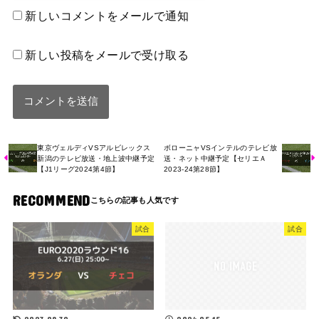
新しいコメントをメールで通知
新しい投稿をメールで受け取る
東京ヴェルディVSアルビレックス
ボローニャVSインテルのテレビ放
新潟のテレビ放送・地上波中継予定
送・ネット中継予定【セリエＡ
【J1リーグ2024第4節】
2023-24第28節】
RECOMMEND
試合
試合