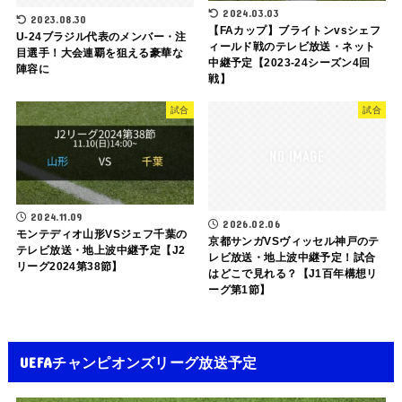
2024.03.03
2023.08.30
【FAカップ】ブライトンvsシェフ
U-24ブラジル代表のメンバー・注
ィールド戦のテレビ放送・ネット
目選手！大会連覇を狙える豪華な
中継予定【2023-24シーズン4回
陣容に
戦】
試合
試合
2024.11.09
2026.02.06
モンテディオ山形VSジェフ千葉の
京都サンガVSヴィッセル神戸のテ
テレビ放送・地上波中継予定【J2
レビ放送・地上波中継予定！試合
リーグ2024第38節】
はどこで見れる？【J1百年構想リ
ーグ第1節】
UEFAチャンピオンズリーグ放送予定