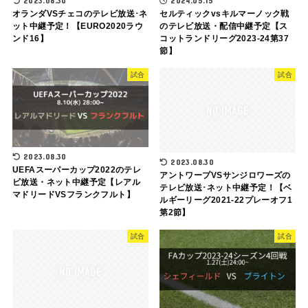
2023.08.30
2024.05.15
オランダVSチェコのテレビ放送･ネ
セルティックvsキルマーノック戦
ット中継予定！【EURO2020ラウ
のテレビ放送・配信中継予定【ス
ンド16】
コットランドリーグ2023-24第37
節】
試合
試合
2023.08.30
2023.08.30
UEFAスーパーカップ2022のテレ
アントワープVSサンジロワーズの
ビ放送・ネット中継予定【レアル
テレビ放送･ネット中継予定！【ベ
マドリードVSフランクフルト】
ルギーリーグ2021-22プレーオフ1
第2節】
試合
試合