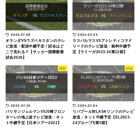
2026.07.08
2024.02.29
オランダVSウズベキスタンのテレ
ラスパルマスVSアトレティコマド
ビ放送・配信中継予定！試合はど
リードのテレビ放送・無料中継予
こで見れる？【サッカー国際親善
定【ラリーガ2023-24第12節】
試合2026】
試合
試合
2022.07.30
2024.03.04
パリサンジェルマンVS川崎フロン
リバプール対LASKリンツのテレビ
ターレの地上波テレビ放送・ネッ
放送・ネット中継予定【EL2023-
ト中継予定【日本ツアー2022】
24グループE第5節】