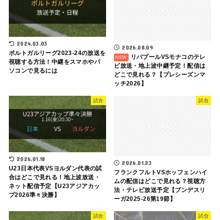
2024.03.03
2026.08.09
ポルトガルリーグ2023-24の放送を
リバプールVSモナコのテレ
視聴する方法！中継をスマホやパ
ビ放送・地上波中継予定！配信は
ソコンで見るには
どこで見れる？【プレシーズンマ
ッチ2026】
試合
試合
2026.01.18
2026.01.23
U23日本代表VSヨルダン代表の試
フランクフルトVSホッフェンハイ
合はどこで見れる！地上波放送・
ムの配信はどこで見れる？視聴方
ネット配信予定【U23アジアカッ
法・テレビ放送予定【ブンデスリ
プ2026準々決勝】
ーガ2025-26第19節】
試合
試合