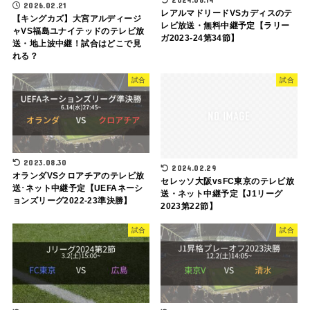
2026.02.21
レアルマドリードVSカディスのテ
【キングカズ】大宮アルディージ
レビ放送・無料中継予定【ラリー
ャVS福島ユナイテッドのテレビ放
ガ2023-24第34節】
送・地上波中継！試合はどこで見
れる？
試合
試合
2023.08.30
2024.02.29
オランダVSクロアチアのテレビ放
セレッソ大阪vsFC東京のテレビ放
送･ネット中継予定【UEFAネーシ
送・ネット中継予定【J1リーグ
ョンズリーグ2022-23準決勝】
2023第22節】
試合
試合