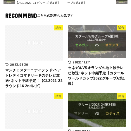
【ACL2023-24グループI第4節】
ープB第4節】
RECOMMEND
試合
試合
2022.11.27
2023.08.30
セネガルVSオランダの地上波テレ
マンチェスターユナイテッドVSア
ビ放送･ネット中継予定【カタール
トレティコマドリードのテレビ放
ワールドカップ2022グループA第1
送･ネット中継予定！【CL2021-22
戦】
ラウンド16 2ndレグ】
試合
試合
2024.08.14