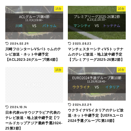
試合
試合
2024.02.29
2025.08.23
川崎フロンターレVSパトゥムのテ
マンチェスターシティVSトッテナ
レビ放送・ネット中継予定
ムのテレビ放送・地上波中継予定
【ACL2023-24グループI第4節】
【プレミアリーグ2025-26第2節】
試合
試合
2024.02.29
2024.10.14
ウクライナVSイタリアのテレビ放
日本代表vsサウジアラビア代表の
送･ネット中継予定【UEFAユーロ
テレビ放送・地上波中継予定【ワ
2024予選グループC第10節】
ールドカップアジア最終予選2024-
25第3節】