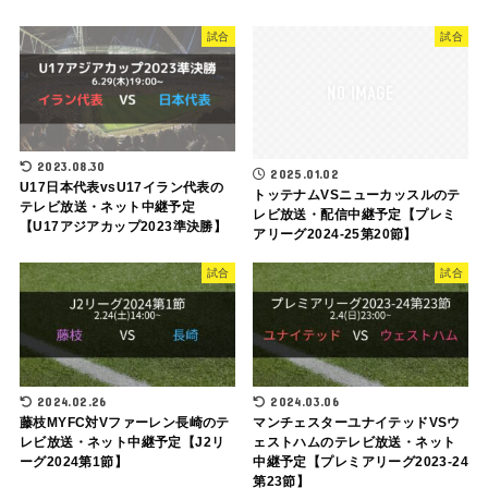
試合
試合
2023.08.30
2025.01.02
U17日本代表vsU17イラン代表の
トッテナムVSニューカッスルのテ
テレビ放送・ネット中継予定
レビ放送・配信中継予定【プレミ
【U17アジアカップ2023準決勝】
アリーグ2024-25第20節】
試合
試合
2024.02.26
2024.03.06
藤枝MYFC対Vファーレン長崎のテ
マンチェスターユナイテッドVSウ
レビ放送・ネット中継予定【J2リ
ェストハムのテレビ放送・ネット
ーグ2024第1節】
中継予定【プレミアリーグ2023-24
第23節】