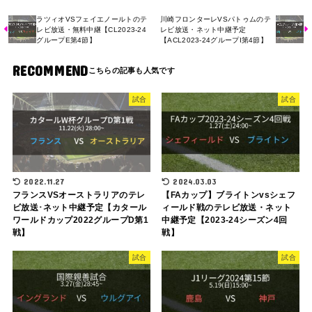
ラツィオVSフェイエノールトのテ
川崎フロンターレVSパトゥムのテ
レビ放送・無料中継【CL2023-24
レビ放送・ネット中継予定
グループE第4節】
【ACL2023-24グループI第4節】
RECOMMEND
試合
試合
2022.11.27
2024.03.03
フランスVSオーストラリアのテレ
【FAカップ】ブライトンvsシェフ
ビ放送･ネット中継予定【カタール
ィールド戦のテレビ放送・ネット
ワールドカップ2022グループD第1
中継予定【2023-24シーズン4回
戦】
戦】
試合
試合