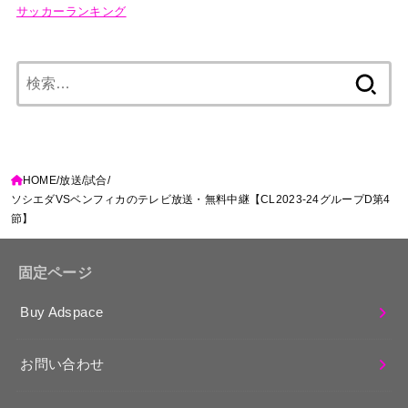
サッカーランキング
検
索:
HOME
放送
試合
ソシエダVSベンフィカのテレビ放送・無料中継【CL2023-24グループD第4
節】
固定ページ
Buy Adspace
お問い合わせ