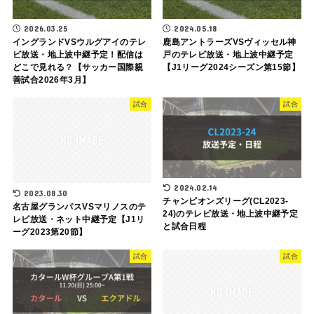
2026.03.25
2024.05.18
イングランドVSウルグアイのテレ
鹿島アントラーズVSヴィッセル神
ビ放送・地上波中継予定！配信は
戸のテレビ放送・地上波中継予定
どこで見れる？【サッカー国際親
【J1リーグ2024シーズン第15節】
善試合2026年3月】
試合
試合
2024.02.14
2023.08.30
チャンピオンズリーグ(CL2023-
名古屋グランパスVSマリノスのテ
24)のテレビ放送・地上波中継予定
レビ放送・ネット中継予定【J1リ
と試合日程
ーグ2023第20節】
試合
試合