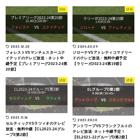
試合
試合
2023.12.30
2024.02.29
フォレストVSマンチェスターユナ
ジローナVSアトレティコマドリー
イテッドのテレビ放送・ネット中
ドのテレビ放送・無料中継予定
継予定【プレミアリーグ2023-24第
【ラリーガ2023-24第19節】
20節】
試合
試合
2023.11.16
2023.08.30
セルティックVSラツィオのテレビ
アントワープVSフランクフルトの
放送・無料中継【CL2023-24グル
テレビ放送･ネット中継予定！
ープE第2節】
【EL2021-22グループD第2節】