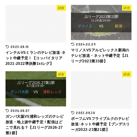
試合
試合
2024.02.29
2023.08.15
マリノスVSアルビレックス新潟の
インテルVSミランのテレビ放送･ネ
テレビ放送・ネット中継予定【J1
ット中継予定！【コッパイタリア
リーグ2023第33節】
2021-2022準決勝1stレグ】
試合
試合
2026.08.07
2023.08.30
ガンバ大阪VS浦和レッズのテレビ
ボーフムVSフライブルクのテレビ
放送・地上波中継予定！配信はど
放送･ネット中継予定【ブンデスリ
こで見れる？【J1リーグ2026-27
ーガ2022-23第21節】
第1節】