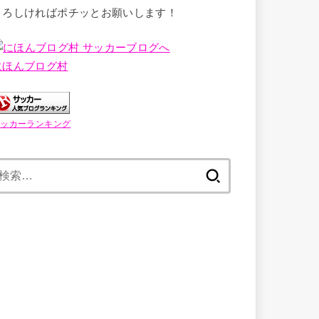
よろしければポチッとお願いします！
にほんブログ村
サッカーランキング
検
索: