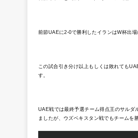
前節UAEに2-0で勝利したイランはW杯出
この試合引き分け以上もしくは敗れてもUA
す。
UAE戦では最終予選チーム得点王のサルダ
ましたが、ウズベキスタン戦でもチームを