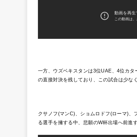
一方、ウズベキスタンは3位UAE、4位カ
の直接対決を残しており、この試合は少な
クサノフ(マンC)、ショムロドフ(ローマ)、
る選手を擁する中、悲願のW杯出場へ前進