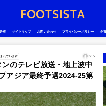
分析
サイトマップ
お問い合わせ
プライバシーポリシー
免
ケン
含まれています
タンのテレビ放送・地上波中
アジア最終予選2024-25第