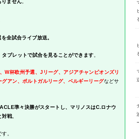
ありません
。
。
選を全試合ライブ放送。
・タブレットで試合を見ることができます
。
-25、W杯欧州予選、Jリーグ、アジアチャンピオンズリ
ーグアン、ポルトガルリーグ、ベルギーリーグ
などサ
ACLE準々決勝がスタートし、マリノスはC.ロナウ
と対戦
。
です。