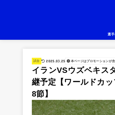
選手
2025.03.25
試合
本ページはプロモーションが
イランVSウズベキス
継予定【ワールドカップ
8節】