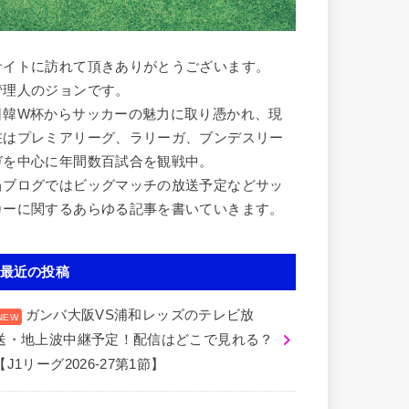
サイトに訪れて頂きありがとうございます。
管理人のジョンです。
日韓W杯からサッカーの魅力に取り憑かれ、現
在はプレミアリーグ、ラリーガ、ブンデスリー
ガを中心に年間数百試合を観戦中。
当ブログではビッグマッチの放送予定などサッ
カーに関するあらゆる記事を書いていきます。
最近の投稿
ガンバ大阪VS浦和レッズのテレビ放
送・地上波中継予定！配信はどこで見れる？
【J1リーグ2026-27第1節】