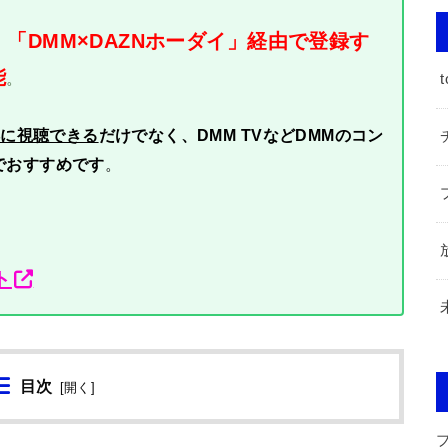
「DMM×DAZNホーダイ」経由で登録す
、
能
。
t
得に視聴できる
だけでなく、DMM TVなどDMMのコン
でおすすめです
。
ト
目次
[
開く
]