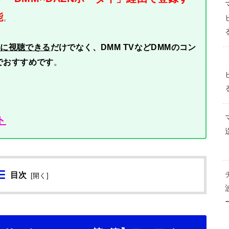
能
。
得に視聴できる
だけでなく、DMM TVなどDMMのコン
でおすすめです
。
ト
目次
[
開く
]