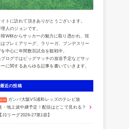
サイトに訪れて頂きありがとうございます。
管理人のジョンです。
日韓W杯からサッカーの魅力に取り憑かれ、現
在はプレミアリーグ、ラリーガ、ブンデスリー
ガを中心に年間数百試合を観戦中。
当ブログではビッグマッチの放送予定などサッ
カーに関するあらゆる記事を書いていきます。
最近の投稿
ガンバ大阪VS浦和レッズのテレビ放
送・地上波中継予定！配信はどこで見れる？
【J1リーグ2026-27第1節】