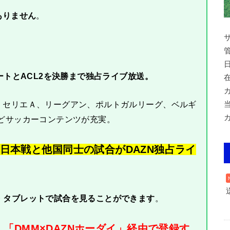
ありません
。
ートとACL2を決勝まで独占ライブ放送。
、セリエＡ、リーグアン、ポルトガルリーグ、ベルギ
どサッカーコンテンツが充実。
日本戦と他国同士の試合がDAZN独占ライ
・タブレットで試合を見ることができます
。
「DMM×DAZNホーダイ」経由で登録す
、