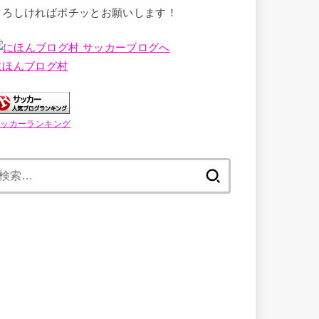
よろしければポチッとお願いします！
にほんブログ村
サッカーランキング
検
索: