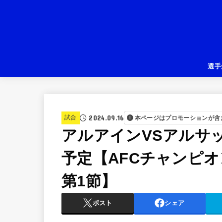
選手
2024.09.16
試合
本ページはプロモーションが含
アルアインVSアルサ
予定【AFCチャンピオン
第1節】
ポスト
シェア