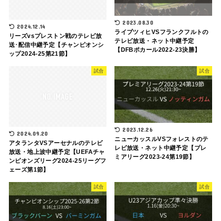
2023.08.30
2024.12.14
ライプツィヒVSフランクフルトの
リーズvsプレストン戦のテレビ放
テレビ放送・ネット中継予定
送･配信中継予定【チャンピオンシ
【DFBポカール2022-23決勝】
ップ2024-25第21節】
試合
試合
2023.12.26
2024.09.20
ニューカッスルVSフォレストのテ
アタランタVSアーセナルのテレビ
レビ放送・ネット中継予定【プレ
放送・地上波中継予定【UEFAチャ
ミアリーグ2023-24第19節】
ンピオンズリーグ2024-25リーグフ
ェーズ第1節】
試合
試合