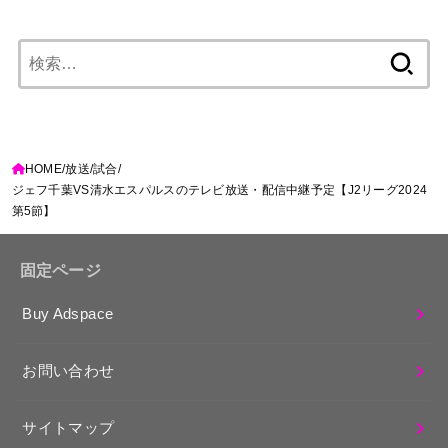
検
索:
HOME
放送
試合
ジェフ千葉VS清水エスパルスのテレビ放送・配信中継予定【J2リーグ2024
第5節】
固定ページ
Buy Adspace
お問い合わせ
サイトマップ