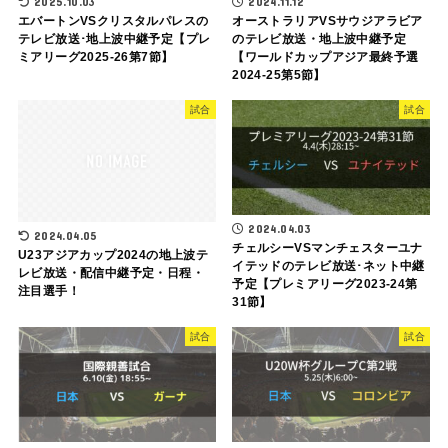
2025.10.03
2024.11.12
エバートンVSクリスタルパレスの
オーストラリアVSサウジアラビア
テレビ放送･地上波中継予定【プレ
のテレビ放送・地上波中継予定
ミアリーグ2025-26第7節】
【ワールドカップアジア最終予選
2024-25第5節】
試合
試合
2024.04.03
2024.04.05
チェルシーVSマンチェスターユナ
U23アジアカップ2024の地上波テ
イテッドのテレビ放送･ネット中継
レビ放送・配信中継予定・日程・
予定【プレミアリーグ2023-24第
注目選手！
31節】
試合
試合