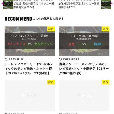
ビ放送･配信中継予定【サッカー国
放送･配信中継予定【サッカー国際
際親善試合2024】
親善試合2024】
RECOMMEND
試合
試合
2023.12.14
2024.02.29
アトレティコマドリードVSセルテ
鹿島アントラーズVSマリノスのテ
ィックのテレビ放送・ネット中継
レビ放送･ネット中継予定【J1リー
【CL2023-24グループE第4節】
グ2023第28節】
試合
試合