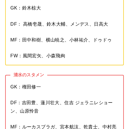
GK：鈴木椋大
DF： 高橋壱晟、鈴木大輔、メンデス、日高大
MF：田中和樹、横山暁之、小林祐介、ドゥドゥ
FW：風間宏矢、小森飛絢
清水のスタメン
GK：権田修一
DF：吉田豊、蓮川壮大、住吉 ジェラニレショー
ン、山原怜音
MF：ルーカスブラガ、宮本航汰、乾貴士、中村亮