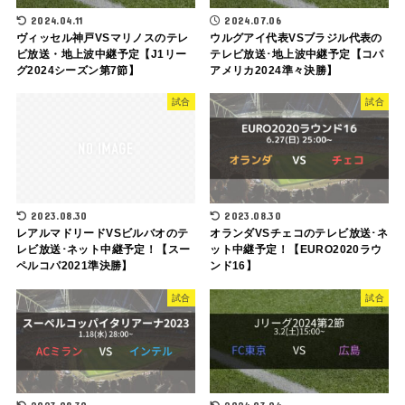
2024.04.11
2024.07.06
ヴィッセル神戸VSマリノスのテレ
ウルグアイ代表VSブラジル代表の
ビ放送・地上波中継予定【J1リー
テレビ放送･地上波中継予定【コパ
グ2024シーズン第7節】
アメリカ2024準々決勝】
試合
試合
2023.08.30
2023.08.30
レアルマドリードVSビルバオのテ
オランダVSチェコのテレビ放送･ネ
レビ放送･ネット中継予定！【スー
ット中継予定！【EURO2020ラウ
ペルコパ2021準決勝】
ンド16】
試合
試合