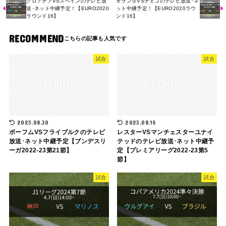
クロアチアVSスペインのテレビ放
オランダVSチェコのテレビ放送･ネ
送･ネット中継予定！【EURO2020
ット中継予定！【EURO2020ラウ
ラウンド16】
ンド16】
RECOMMEND
試合
試合
2023.08.30
2023.08.15
ボーフムVSフライブルクのテレビ
レスターVSマンチェスターユナイ
放送･ネット中継予定【ブンデスリ
テッドのテレビ放送･ネット中継予
ーガ2022-23第21節】
定【プレミアリーグ2022-23第5
節】
試合
試合