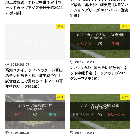
地上波放送・テレビ中継予定【ワ
ビ放送・地上波中継予定【UEFAネ
ールドカップアジア最終予選2024-
ーションズリーグ2024-25・3位決
25第9節】
定戦】
試合
試合
2024.02.29
2026.02.07
レバノンVS中国のテレビ放送・ネ
高知ユナイテッドVSカターレ富山
ット中継予定【アジアカップ2023
のテレビ放送・地上波中継予定！
グループA第2節】
試合はどこで見れる？【J2・J3百
年構想リーグ第1節】
試合
試合
2023.08.30
2024.02.29