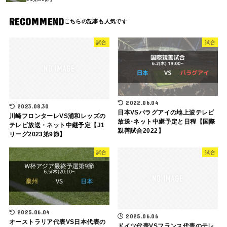
RECOMMEND
試合
試合
2022.06.04
2023.08.30
日本VSパラグアイの地上波テレビ
川崎フロンターレVS浦和レッズの
放送･ネット中継予定と日程【国際
テレビ放送・ネット中継予定【J1
親善試合2022】
リーグ2023第9節】
試合
試合
2025.06.04
2025.06.06
オーストラリア代表VS日本代表の
ドイツ代表VSフランス代表のテレ