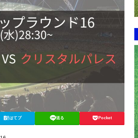
はてブ
送る
Pocket
16。