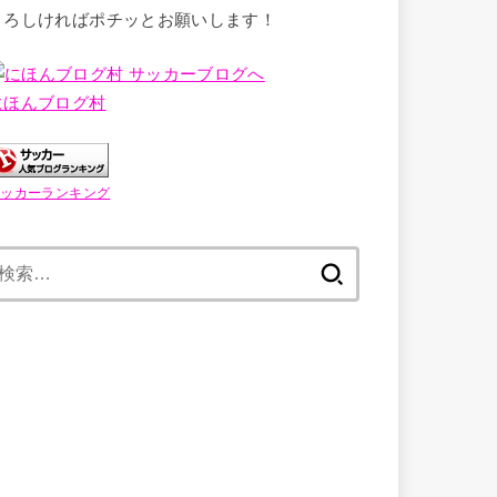
よろしければポチッとお願いします！
にほんブログ村
サッカーランキング
検
索: