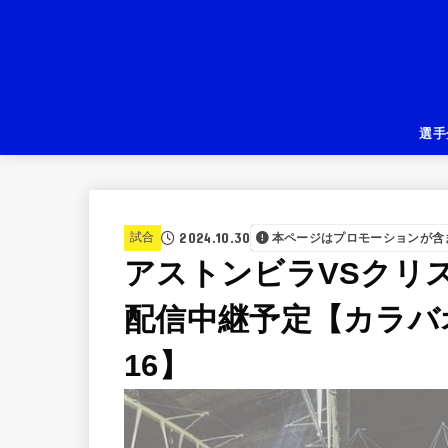
選手
2024.10.30
試合
本ページはプロモーションが含
アストンビラVSクリ
配信中継予定【カラバオ
16】