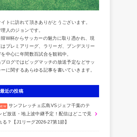
サイトに訪れて頂きありがとうございます。
管理人のジョンです。
日韓W杯からサッカーの魅力に取り憑かれ、現
在はプレミアリーグ、ラリーガ、ブンデスリー
ガを中心に年間数百試合を観戦中。
当ブログではビッグマッチの放送予定などサッ
カーに関するあらゆる記事を書いていきます。
最近の投稿
サンフレッチェ広島VSジェフ千葉のテ
レビ放送・地上波中継予定！配信はどこで見
れる？【J1リーグ2026-27第1節】