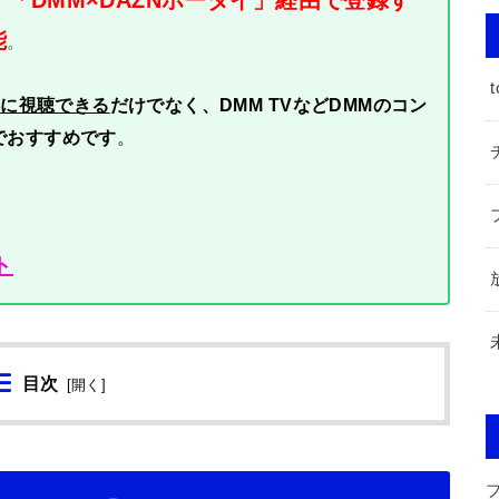
、
能
。
t
得に視聴できる
だけでなく、DMM TVなどDMMのコン
でおすすめです
。
ト
目次
[
開く
]