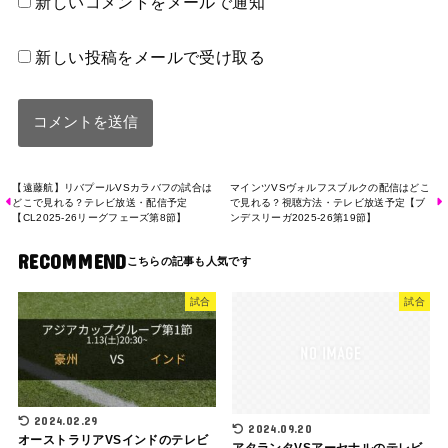
新しいコメントをメールで通知
新しい投稿をメールで受け取る
【遠藤航】リバプールVSカラバフの試合は
マインツVSヴォルフスブルクの配信はどこ
どこで見れる？テレビ放送・配信予定
で見れる？視聴方法・テレビ放送予定【ブ
【CL2025-26リーグフェーズ第8節】
ンデスリーガ2025-26第19節】
RECOMMEND
試合
試合
2024.02.29
2024.09.20
オーストラリアVSインドのテレビ
アタランタVSアーセナルのテレビ