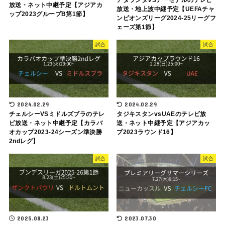
放送・ネット中継予定【アジアカ
放送・地上波中継予定【UEFAチャ
ップ2023グループB第1節】
ンピオンズリーグ2024-25リーグフ
ェーズ第1節】
試合
試合
2024.02.29
2024.02.29
チェルシーVSミドルズブラのテレ
タジキスタンvsUAEのテレビ放
ビ放送・ネット中継予定【カラバ
送・ネット中継予定【アジアカッ
オカップ2023-24シーズン準決勝
プ2023ラウンド16】
2ndレグ】
試合
試合
2025.08.23
2023.07.30