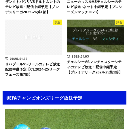
ザンクトパウリVSドルトムントの
ニューカッスルVSチェルシーのテ
テレビ放送・配信中継予定【ブン
レビ放送･ネット中継予定【プレシ
デスリーガ2025-26第1節】
ーズンマッチ2023】
試合
試合
2026.01.03
2025.01.22
チェルシーVSマンチェスターシテ
リバプールVSリールのテレビ放送･
ィのテレビ放送・配信中継予定
配信中継予定【CL2024-25リーグ
【プレミアリーグ2024-25第1節】
フェーズ第7節】
UEFAチャンピオンズリーグ放送予定