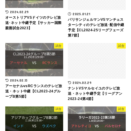
2024.02.29
2025.01.21
オーストリアVSドイツのテレビ放
パリサンジェルマンVSマンチェス
送･ネット中継予定【サッカー国際
ターシティのテレビ放送･配信中継
親善試合2023】
予定【CL2024-25リーグフェーズ
第7節】
試合
試合
2024.02.13
2024.02.29
アーセナルvsRCランスのテレビ放
ナントVSマルセイユのテレビ放
送・ネット中継【CL2023-24グル
送・ネット中継予定【リーグアン
ープB第5節】
2023-24第4節】
試合
試合