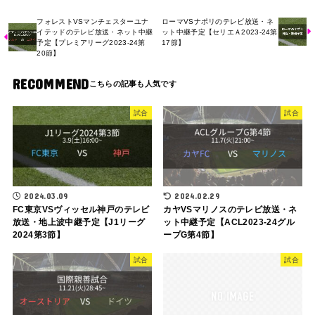
フォレストVSマンチェスターユナ
ローマVSナポリのテレビ放送・ネ
イテッドのテレビ放送・ネット中継
ット中継予定【セリエＡ2023-24第
予定【プレミアリーグ2023-24第
17節】
20節】
RECOMMEND
試合
試合
2024.03.09
2024.02.29
FC東京VSヴィッセル神戸のテレビ
カヤVSマリノスのテレビ放送・ネ
放送・地上波中継予定【J1リーグ
ット中継予定【ACL2023-24グル
2024第3節】
ープG第4節】
試合
試合