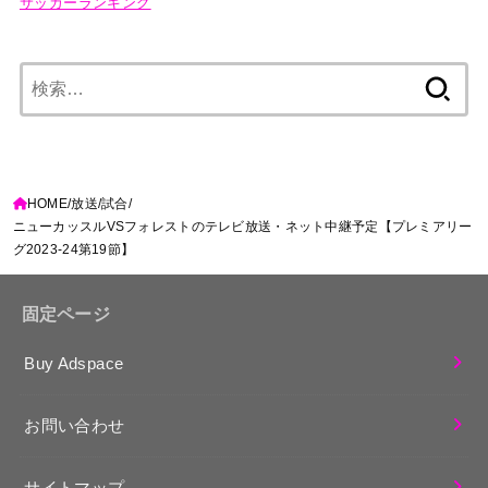
サッカーランキング
検
索:
HOME
放送
試合
ニューカッスルVSフォレストのテレビ放送・ネット中継予定【プレミアリー
グ2023-24第19節】
固定ページ
Buy Adspace
お問い合わせ
サイトマップ