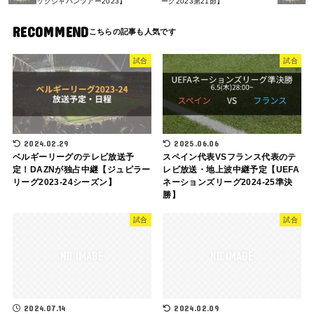
ックジャパンツアー2023】
ーグ2023第21節】
RECOMMEND
試合
試合
2024.02.29
2025.06.06
ベルギーリーグのテレビ放送予
スペイン代表VSフランス代表のテ
定！DAZNが独占中継【ジュピラー
レビ放送・地上波中継予定【UEFA
リーグ2023-24シーズン】
ネーションズリーグ2024-25準決
勝】
試合
試合
2024.07.14
2024.02.09