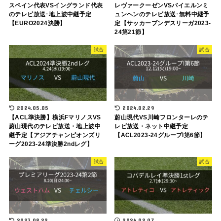
スペイン代表VSイングランド代表
レヴァークーゼンVSバイエルンミ
のテレビ放送･地上波中継予定
ュンヘンのテレビ放送･無料中継予
【EURO2024決勝】
定【サッカーブンデスリーガ2023-
24第21節】
試合
試合
2024.05.05
2024.02.29
【ACL準決勝】横浜FマリノスVS
蔚山現代VS川崎フロンターレのテ
蔚山現代のテレビ放送・地上波中
レビ放送・ネット中継予定
継予定【アジアチャンピオンズリ
【ACL2023-24グループI第6節】
ーグ2023-24準決勝2ndレグ】
試合
試合
2023.08.22
2024.02.07