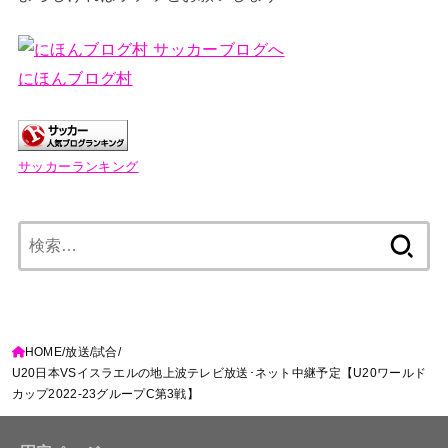
にほんブログ村
サッカーランキング
検
索:
HOME
放送
試合
U20日本VSイスラエルの地上波テレビ放送･ネット中継予定【U20ワールド
カップ2022-23グループC第3戦】