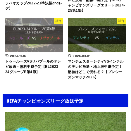
レビ放送・配信中継予定【AFCチ
ラバオカップ2022-23準決勝2ndレ
ャンピオンズリーグエリート2024-
グ】
25第1節】
試合
試合
2023.11.16
2026.08.01
トゥールーズVSリバプールのテレ
マンチェスターシティVSインテル
ビ放送・無料中継予定【EL2023-
のテレビ放送・地上波中継予定！
24グループE第4節】
配信はどこで見れる？【プレシー
ズンマッチ2026】
UEFAチャンピオンズリーグ放送予定