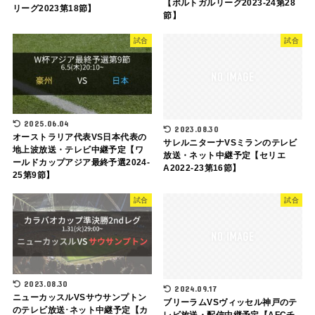
【ポルトガルリーグ2023-24第28
リーグ2023第18節】
節】
試合
試合
2025.06.04
2023.08.30
オーストラリア代表VS日本代表の
サレルニターナVSミランのテレビ
地上波放送・テレビ中継予定【ワ
放送・ネット中継予定【セリエ
ールドカップアジア最終予選2024-
A2022-23第16節】
25第9節】
試合
試合
2023.08.30
2024.09.17
ニューカッスルVSサウサンプトン
ブリーラムVSヴィッセル神戸のテ
のテレビ放送･ネット中継予定【カ