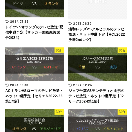
2024.03.28
2023.08.30
ドイツVSオランダのテレビ放送･配
浦和レッズVSアルヒラルのテレビ
信中継予定【サッカー国際親善試
放送・ネット中継予定【ACL2022
合2024】
決勝2ndレグ】
試合
試合
2023.08.30
2024.02.26
ACミランVSローマのテレビ放送・
ジェフ千葉VSモンテディオ山形の
ネット中継予定【セリエA2022-23
テレビ放送・ネット中継予定【J2
第17節】
リーグ2024第1節】
試合
試合