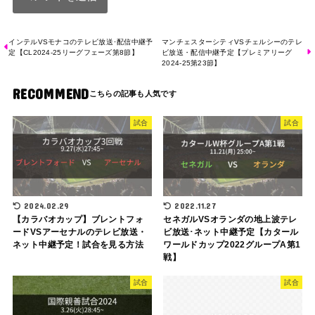
インテルVSモナコのテレビ放送･配信中継予
マンチェスターシティVSチェルシーのテレ
定【CL2024-25リーグフェーズ第8節】
ビ放送・配信中継予定【プレミアリーグ
2024-25第23節】
RECOMMEND
試合
試合
2024.02.29
2022.11.27
【カラバオカップ】ブレントフォ
セネガルVSオランダの地上波テレ
ードVSアーセナルのテレビ放送・
ビ放送･ネット中継予定【カタール
ネット中継予定！試合を見る方法
ワールドカップ2022グループA第1
戦】
試合
試合