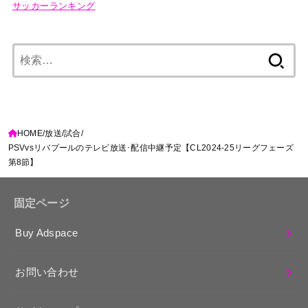
サッカーランキング
検
索:
HOME
放送
試合
PSVvsリバプールのテレビ放送･配信中継予定【CL2024-25リーグフェーズ
第8節】
固定ページ
Buy Adspace
お問い合わせ