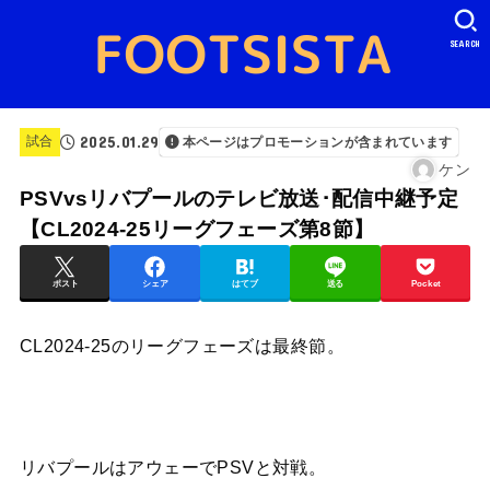
SEARCH
2025.01.29
試合
本ページはプロモーションが含まれています
ケン
PSVvsリバプールのテレビ放送･配信中継予定
【CL2024-25リーグフェーズ第8節】
ポスト
シェア
はてブ
送る
Pocket
CL2024-25のリーグフェーズは最終節。
リバプールはアウェーでPSVと対戦。