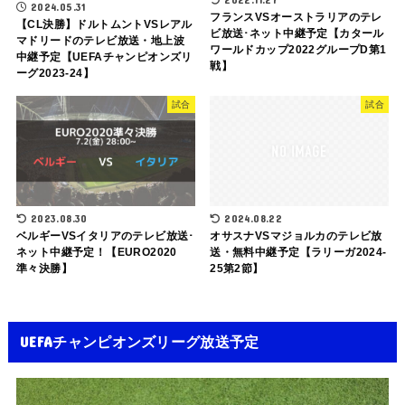
2024.05.31
フランスVSオーストラリアのテレ
【CL決勝】ドルトムントVSレアル
ビ放送･ネット中継予定【カタール
マドリードのテレビ放送・地上波
ワールドカップ2022グループD第1
中継予定【UEFAチャンピオンズリ
戦】
ーグ2023-24】
試合
試合
2023.08.30
2024.08.22
ベルギーVSイタリアのテレビ放送･
オサスナVSマジョルカのテレビ放
ネット中継予定！【EURO2020
送・無料中継予定【ラリーガ2024-
準々決勝】
25第2節】
UEFAチャンピオンズリーグ放送予定