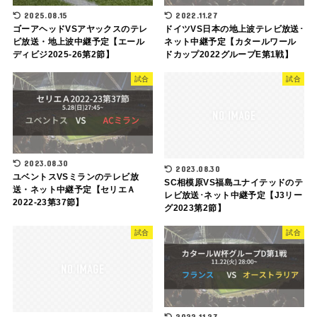
2025.08.15
2022.11.27
ゴーアヘッドVSアヤックスのテレ
ドイツVS日本の地上波テレビ放送･
ビ放送・地上波中継予定【エール
ネット中継予定【カタールワール
ディビジ2025-26第2節】
ドカップ2022グループE第1戦】
試合
試合
2023.08.30
2023.08.30
ユベントスVSミランのテレビ放
SC相模原VS福島ユナイテッドのテ
送・ネット中継予定【セリエＡ
レビ放送･ネット中継予定【J3リー
2022-23第37節】
グ2023第2節】
試合
試合
2022.11.27