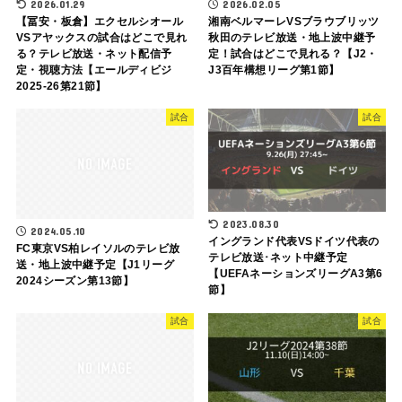
2026.01.29
2026.02.05
【冨安・板倉】エクセルシオール
湘南ベルマーレVSブラウブリッツ
VSアヤックスの試合はどこで見れ
秋田のテレビ放送・地上波中継予
る？テレビ放送・ネット配信予
定！試合はどこで見れる？【J2・
定・視聴方法【エールディビジ
J3百年構想リーグ第1節】
2025-26第21節】
試合
試合
2023.08.30
2024.05.10
イングランド代表VSドイツ代表の
FC東京VS柏レイソルのテレビ放
テレビ放送･ネット中継予定
送・地上波中継予定【J1リーグ
【UEFAネーションズリーグA3第6
2024シーズン第13節】
節】
試合
試合