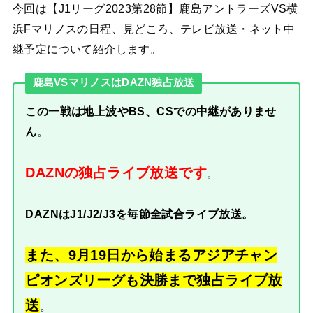
今回は【J1リーグ2023第28節】鹿島アントラーズVS横
浜Fマリノスの日程、見どころ、テレビ放送・ネット中
継予定について紹介します。
鹿島VSマリノスはDAZN独占放送
この一戦は地上波やBS、CSでの中継がありませ
ん
。
DAZNの独占ライブ放送です
。
DAZNはJ1/J2/J3を毎節全試合ライブ放送。
また、9月19日から始まるアジアチャン
ピオンズリーグも決勝まで独占ライブ放
送
。