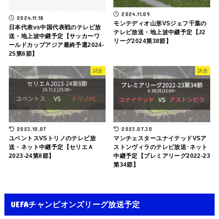
2024.11.09
2024.11.18
モンテディオ山形VSジェフ千葉の
日本代表vs中国代表戦のテレビ放
テレビ放送・地上波中継予定【J2
送・地上波中継予定【サッカーワ
リーグ2024第38節】
ールドカップアジア最終予選2024-
25第6節】
試合
試合
2023.10.07
2023.07.30
ユベントスVSトリノのテレビ放
マンチェスターユナイテッドVSア
送・ネット中継予定【セリエＡ
ストンヴィラのテレビ放送･ネット
2023-24第8節】
中継予定【プレミアリーグ2022-23
第34節】
UEFAチャンピオンズリーグ放送予定