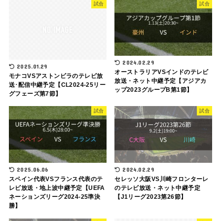
試合
試合
2024.02.29
2025.01.29
オーストラリアVSインドのテレビ
モナコVSアストンビラのテレビ放
放送・ネット中継予定【アジアカ
送･配信中継予定【CL2024-25リー
ップ2023グループB第1節】
グフェーズ第7節】
試合
試合
2025.06.06
2024.02.29
スペイン代表VSフランス代表のテ
セレッソ大阪VS川崎フロンターレ
レビ放送・地上波中継予定【UEFA
のテレビ放送・ネット中継予定
ネーションズリーグ2024-25準決
【J1リーグ2023第26節】
勝】