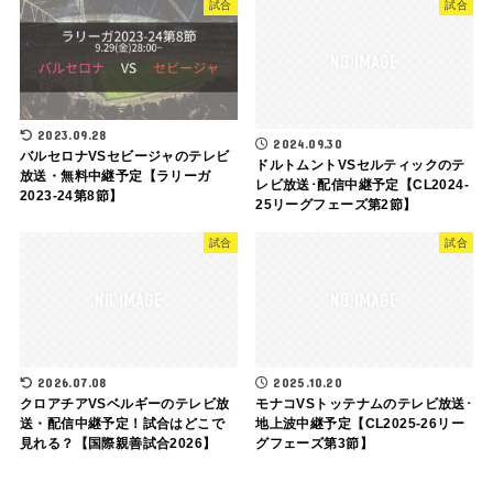
試合
試合
2023.09.28
2024.09.30
バルセロナVSセビージャのテレビ
ドルトムントVSセルティックのテ
放送・無料中継予定【ラリーガ
レビ放送･配信中継予定【CL2024-
2023-24第8節】
25リーグフェーズ第2節】
試合
試合
2026.07.08
2025.10.20
クロアチアVSベルギーのテレビ放
モナコVSトッテナムのテレビ放送･
送・配信中継予定！試合はどこで
地上波中継予定【CL2025-26リー
見れる？【国際親善試合2026】
グフェーズ第3節】