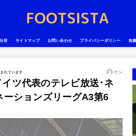
分析
サイトマップ
お問い合わせ
プライバシーポリシー
免
ケン
含まれています
ドイツ代表のテレビ放送･ネ
ネーションズリーグA3第6