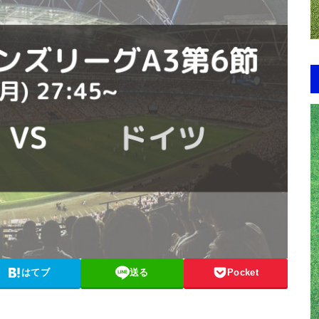
はてブ
送る
Pocket
節。