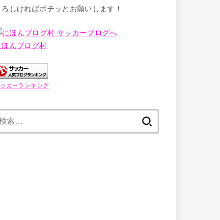
よろしければポチッとお願いします！
にほんブログ村
サッカーランキング
検
索: