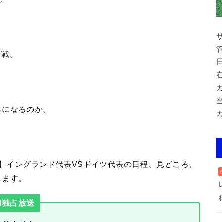
対戦。
らになるのか。
節】イングランド代表VSドイツ代表の日程、見どころ、
します。
N独占放送