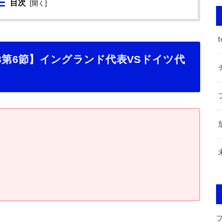
目次
[
開く
]
t
3第6節】イングランド代表VSドイツ代