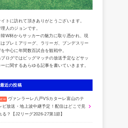
サイトに訪れて頂きありがとうございます。
管理人のジョンです。
日韓W杯からサッカーの魅力に取り憑かれ、現
在はプレミアリーグ、ラリーガ、ブンデスリー
ガを中心に年間数百試合を観戦中。
当ブログではビッグマッチの放送予定などサッ
カーに関するあらゆる記事を書いていきます。
最近の投稿
ヴァンラーレ八戸VSカターレ富山のテ
レビ放送・地上波中継予定！配信はどこで見
れる？【J2リーグ2026-27第1節】