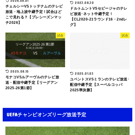
2026.08.01
2023.08.30
チェルシーVSトッテナムのテレビ
ドルトムントVSセビージャのテレ
放送・地上波中継予定！試合はど
ビ放送･ネット中継予定！
こで見れる？【プレシーズンマッ
【CL2020-21ラウンド16・2ndレ
チ2026】
グ】
試合
試合
2025.08.15
2025.01.03
モナコVSルアーヴルのテレビ放
ユベントスVSミランのテレビ放送･
送・配信中継予定【リーグアン
配信中継予定【スーペルコッパ
2025-26第1節】
2025準決勝】
UEFAチャンピオンズリーグ放送予定