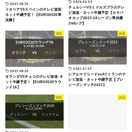
2024.02.29
2023.08.30
チェルシーVSミドルズブラのテレ
イタリアVSスペインのテレビ放送･
ビ放送・ネット中継予定【カラバ
ネット中継予定！【EURO2020準
オカップ2023-24シーズン準決勝
決勝】
2ndレグ】
試合
試合
2023.07.23
2023.08.30
レアルマドリードvsACミランのテ
オランダVSチェコのテレビ放送･ネ
レビ放送・ネット中継予定【プレ
ット中継予定！【EURO2020ラウ
シーズンマッチ2023】
ンド16】
試合
試合