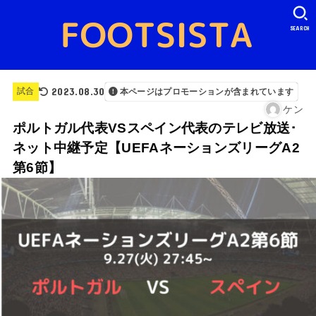
SEARCH
2023.08.30
試合
本ページはプロモーションが含まれています
ケン
ポルトガル代表VSスペイン代表のテレビ放送･
ネット中継予定【UEFAネーションズリーグA2
第6節】