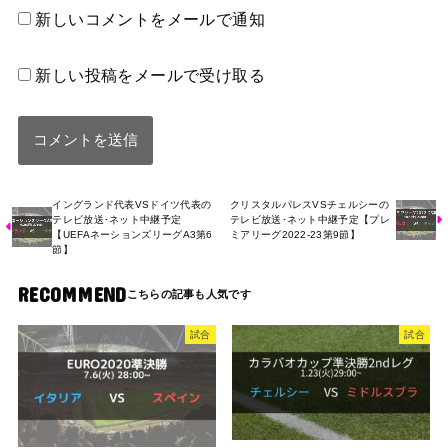
新しいコメントをメールで通知
新しい投稿をメールで受け取る
イングランド代表VSドイツ代表の
クリスタルパレスVSチェルシーの
テレビ放送･ネット中継予定
テレビ放送･ネット中継予定【プレ
【UEFAネーションズリーグA3第6
ミアリーグ2022-23第9節】
節】
RECOMMEND
試合
試合