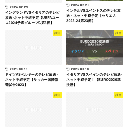
2024.02.26
2024.02.29
インテルVSユベントスのテレビ放
イングランドVSイタリアのテレビ
送・ネット中継予定【セリエＡ
放送･ネット中継予定【UEFAユー
2023-24第23節】
ロ2024予選グループC第8節】
試合
試合
2023.08.30
2023.08.30
ドイツVSベルギーのテレビ放送・
イタリアVSスペインのテレビ放送･
ネット中継予定【サッカー国際親
ネット中継予定！【EURO2020準
善試合2023】
決勝】
試合
試合