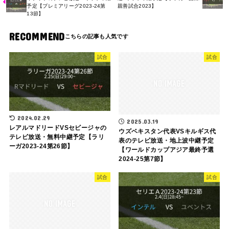
予定【プレミアリーグ2023-24第
親善試合2023】
13節】
RECOMMEND
試合
試合
2024.02.29
2025.03.19
レアルマドリードVSセビージャの
ウズベキスタン代表VSキルギス代
テレビ放送・無料中継予定【ラリ
表のテレビ放送・地上波中継予定
ーガ2023-24第26節】
【ワールドカップアジア最終予選
2024-25第7節】
試合
試合