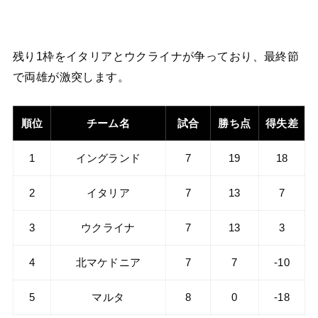
残り1枠をイタリアとウクライナが争っており、最終節
で両雄が激突します。
順位
チーム名
試合
勝ち点
得失差
1
イングランド
7
19
18
2
イタリア
7
13
7
3
ウクライナ
7
13
3
4
北マケドニア
7
7
-10
5
マルタ
8
0
-18