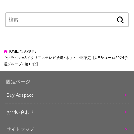
検
索:
HOME
放送
試合
ウクライナVSイタリアのテレビ放送･ネット中継予定【UEFAユーロ2024予
選グループC第10節】
固定ページ
Buy Adspace
お問い合わせ
サイトマップ