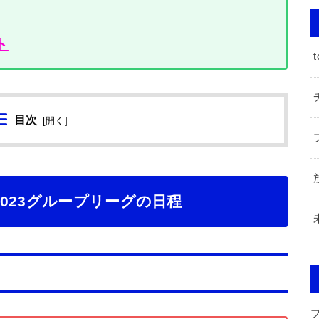
ト
t
目次
[
開く
]
023グループリーグの日程