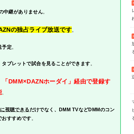
での中継がありません
。
AZNの独占ライブ放送です
。
送予定
。
・タブレットで試合を見ることができます
。
「DMM×DAZNホーダイ」経由で登録す
、
能
。
得に視聴できる
だけでなく、DMM TVなどDMMのコン
でおすすめです
。