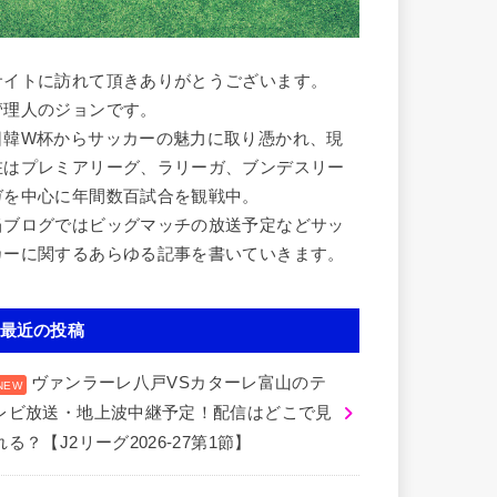
サイトに訪れて頂きありがとうございます。
管理人のジョンです。
日韓W杯からサッカーの魅力に取り憑かれ、現
在はプレミアリーグ、ラリーガ、ブンデスリー
ガを中心に年間数百試合を観戦中。
当ブログではビッグマッチの放送予定などサッ
カーに関するあらゆる記事を書いていきます。
最近の投稿
ヴァンラーレ八戸VSカターレ富山のテ
レビ放送・地上波中継予定！配信はどこで見
れる？【J2リーグ2026-27第1節】