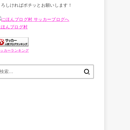
よろしければポチッとお願いします！
にほんブログ村
サッカーランキング
検
索: