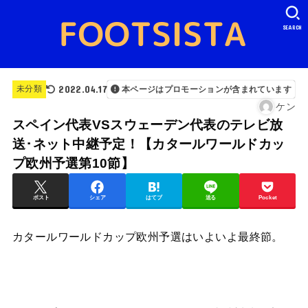
SEARCH
2022.04.17
未分類
本ページはプロモーションが含まれています
ケン
スペイン代表VSスウェーデン代表のテレビ放
送･ネット中継予定！【カタールワールドカッ
プ欧州予選第10節】
ポスト
シェア
はてブ
送る
Pocket
カタールワールドカップ欧州予選はいよいよ最終節。