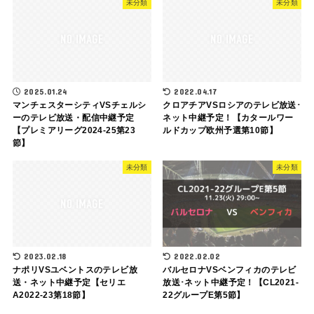
未分類
未分類
2025.01.24
2022.04.17
マンチェスターシティVSチェルシ
クロアチアVSロシアのテレビ放送･
ーのテレビ放送・配信中継予定
ネット中継予定！【カタールワー
【プレミアリーグ2024-25第23
ルドカップ欧州予選第10節】
節】
未分類
未分類
2023.02.18
2022.02.02
ナポリVSユベントスのテレビ放
バルセロナVSベンフィカのテレビ
送・ネット中継予定【セリエ
放送･ネット中継予定！【CL2021-
A2022-23第18節】
22グループE第5節】