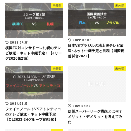
未分類
未分類
2022.06.08
2022.04.17
日本VSブラジルの地上波テレビ放
横浜FC対コンサドーレ札幌のテレ
送･ネット中継予定と日程【国際親
ビ放送・ネット中継予定！【Jリー
善試合2022】
グ2020第2節】
未分類
未分類
2024.02.13
2021.04.20
フェイエノールトVSアトレティコ
欧州スーパーリーグ構想とは何？
のテレビ放送・ネット中継予定
メリット・デメリットを考えてみ
【CL2023-24グループE第5節】
た