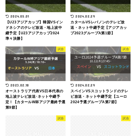
2024.05.01
2024.02.29
【U23アジアカップ】韓国VSイン
カタールVSレバノンのテレビ放
ドネシアのテレビ放送・地上波中
送・ネット中継予定【アジアカッ
継予定【U23アジアカップ2024
プ2023グループA第1節】
準々決勝】
試合
試合
2023.02.18
2024.02.29
オーストラリア代表VS日本代表の
スペインVSスコットランドのテレ
地上波テレビ放送･ネット中継予
ビ放送・ネット中継予定【ユーロ
定！【カタールW杯アジア最終予選
2024予選グループA第7節】
第9節】
試合
試合