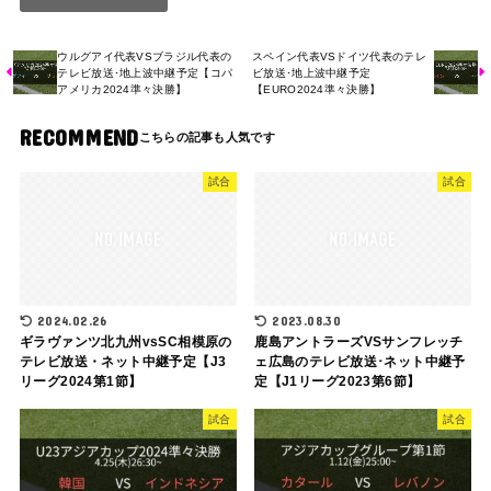
ウルグアイ代表VSブラジル代表の
スペイン代表VSドイツ代表のテレ
テレビ放送･地上波中継予定【コパ
ビ放送･地上波中継予定
アメリカ2024準々決勝】
【EURO2024準々決勝】
RECOMMEND
試合
試合
2024.02.26
2023.08.30
ギラヴァンツ北九州vsSC相模原の
鹿島アントラーズVSサンフレッチ
テレビ放送・ネット中継予定【J3
ェ広島のテレビ放送･ネット中継予
リーグ2024第1節】
定【J1リーグ2023第6節】
試合
試合