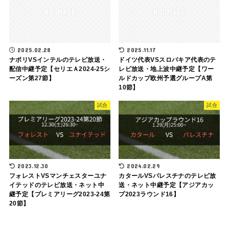
2025.02.28
2025.11.17
ナポリVSインテルのテレビ放送・
ドイツ代表VSスロバキア代表のテ
配信中継予定【セリエＡ2024-25シ
レビ放送・地上波中継予定【ワー
ーズン第27節】
ルドカップ欧州予選グループA第
10節】
試合
試合
2023.12.30
2024.02.29
フォレストVSマンチェスターユナ
カタールVSパレスチナのテレビ放
イテッドのテレビ放送・ネット中
送・ネット中継予定【アジアカッ
継予定【プレミアリーグ2023-24第
プ2023ラウンド16】
20節】