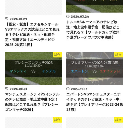
2026.03.26
2026.01.29
トルコVSルーマニアのテレビ放
【冨安・板倉】エクセルシオール
送・地上波中継予定！配信はどこ
VSアヤックスの試合はどこで見れ
で見れる？【ワールドカップ欧州
る？テレビ放送・ネット配信予
予選プレーオフパスC準決勝】
定・視聴方法【エールディビジ
2025-26第21節】
試合
試合
2026.08.01
2023.11.23
マンチェスターシティVSインテル
エバートンVSマンチェスターユナ
のテレビ放送・地上波中継予定！
イテッドのテレビ放送・ネット中
配信はどこで見れる？【プレシー
継予定【プレミアリーグ2023-24第
ズンマッチ2026】
13節】
試合
試合