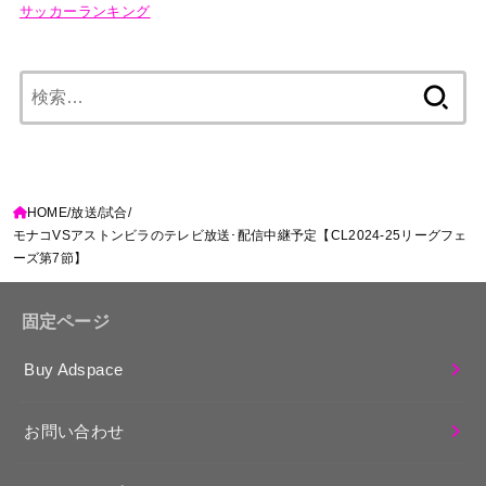
サッカーランキング
検
索:
HOME
放送
試合
モナコVSアストンビラのテレビ放送･配信中継予定【CL2024-25リーグフェ
ーズ第7節】
固定ページ
Buy Adspace
お問い合わせ