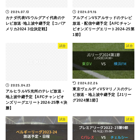
2024.07.13
2024.09.16
カナダ代表VSウルグアイ代表のテ
アルアインVSアルサッドのテレビ
レビ放送･地上波中継予定【コパア
放送・配信中継予定【AFCチャン
メリカ2024 3位決定戦】
ピオンズリーグエリート2024-25第
1節】
試合
試合
2024.02.26
2025.04.23
東京ヴェルディVSマリノスのテレ
アルヒラルVS光州のテレビ放送・
ビ放送・地上波中継予定【J1リー
地上波中継予定【AFCチャンピオ
グ2024第1節】
ンズリーグエリート2024-25準々決
勝】
試合
試合