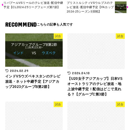
リバプールVSリールのテレビ放送･配信中継
ブリストルシティVSウルブスのテ
予定【CL2024-25リーグフェーズ第7節】
レビ放送･配信中継予定【FAカップ
2024-25シーズン3回戦】
RECOMMEND
試合
試合
2024.02.29
2026.04.10
インドVSウズベキスタンのテレビ
【U20女子アジアカップ】日本VS
放送・ネット中継予定【アジアカ
オーストラリアのテレビ放送・地
ップ2023グループB第2節】
上波中継予定！配信はどこで見れ
る？【グループC第3節】
試合
試合