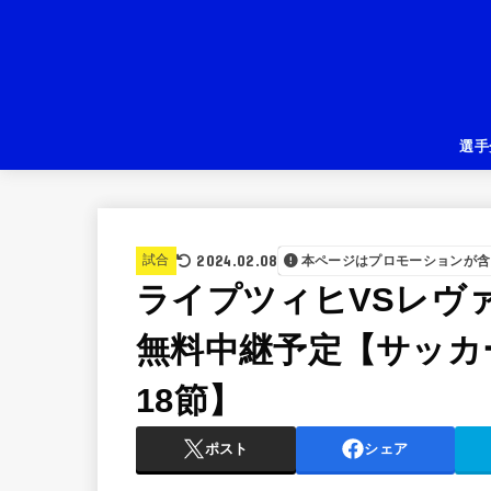
選手
2024.02.08
試合
本ページはプロモーションが含
ライプツィヒVSレヴ
無料中継予定【サッカー
18節】
ポスト
シェア