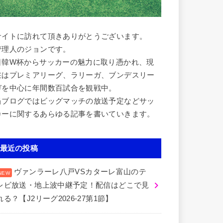
サイトに訪れて頂きありがとうございます。
管理人のジョンです。
日韓W杯からサッカーの魅力に取り憑かれ、現
在はプレミアリーグ、ラリーガ、ブンデスリー
ガを中心に年間数百試合を観戦中。
当ブログではビッグマッチの放送予定などサッ
カーに関するあらゆる記事を書いていきます。
最近の投稿
ヴァンラーレ八戸VSカターレ富山のテ
レビ放送・地上波中継予定！配信はどこで見
れる？【J2リーグ2026-27第1節】