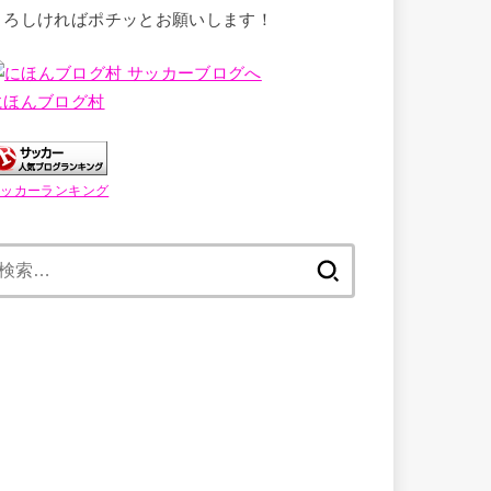
よろしければポチッとお願いします！
にほんブログ村
サッカーランキング
検
索: