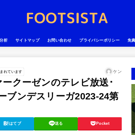
分析
サイトマップ
お問い合わせ
プライバシーポリシー
免
ケン
まれています
ァークーゼンのテレビ放送･
ブンデスリーガ2023-24第
はてブ
送る
Pocket