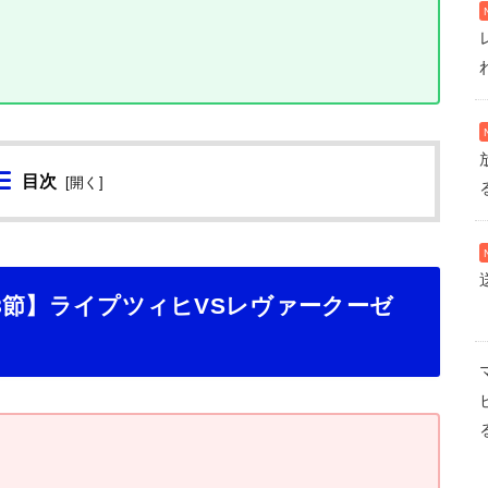
目次
[
開く
]
第18節】ライプツィヒVSレヴァークーゼ