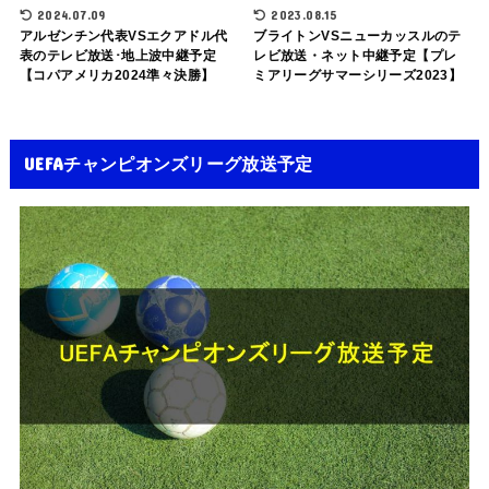
2024.07.09
2023.08.15
アルゼンチン代表VSエクアドル代
ブライトンVSニューカッスルのテ
表のテレビ放送･地上波中継予定
レビ放送・ネット中継予定【プレ
【コパアメリカ2024準々決勝】
ミアリーグサマーシリーズ2023】
UEFAチャンピオンズリーグ放送予定