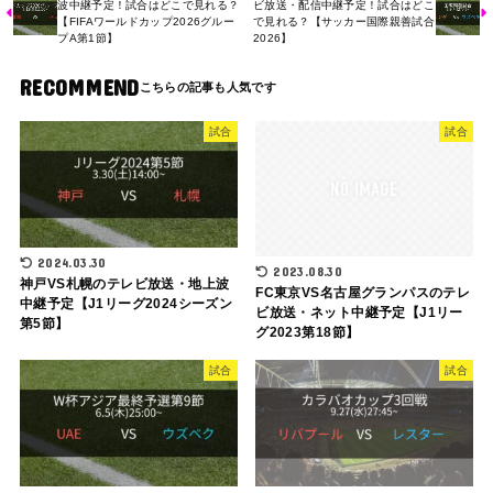
波中継予定！試合はどこで見れる？
ビ放送・配信中継予定！試合はどこ
【FIFAワールドカップ2026グルー
で見れる？【サッカー国際親善試合
プA第1節】
2026】
RECOMMEND
試合
試合
2024.03.30
2023.08.30
神戸VS札幌のテレビ放送・地上波
FC東京VS名古屋グランパスのテレ
中継予定【J1リーグ2024シーズン
ビ放送・ネット中継予定【J1リー
第5節】
グ2023第18節】
試合
試合