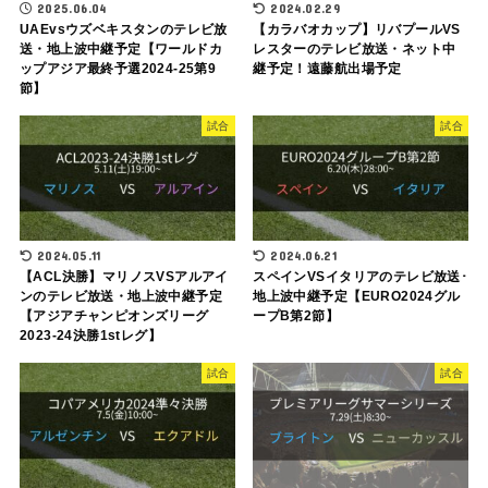
2025.06.04
2024.02.29
UAEvsウズベキスタンのテレビ放
【カラバオカップ】リバプールVS
送・地上波中継予定【ワールドカ
レスターのテレビ放送・ネット中
ップアジア最終予選2024-25第9
継予定！遠藤航出場予定
節】
試合
試合
2024.05.11
2024.06.21
【ACL決勝】マリノスVSアルアイ
スペインVSイタリアのテレビ放送･
ンのテレビ放送・地上波中継予定
地上波中継予定【EURO2024グル
【アジアチャンピオンズリーグ
ープB第2節】
2023-24決勝1stレグ】
試合
試合