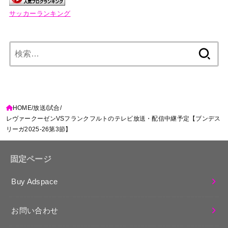
サッカーランキング
検
索:
HOME
放送
試合
レヴァークーゼンVSフランクフルトのテレビ放送・配信中継予定【ブンデス
リーガ2025-26第3節】
固定ページ
Buy Adspace
お問い合わせ