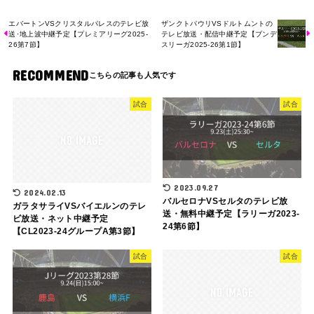
エバートンVSクリスタルパレスのテレビ放
ザンクトパウリVSドルトムントの
送･地上波中継予定【プレミアリーグ2025-
テレビ放送・配信中継予定【ブンデ
26第7節】
スリーガ2025-26第1節】
RECOMMEND
試合
試合
2023.09.27
2024.02.13
バルセロナVSセルタのテレビ放
ガラタサライVSバイエルンのテレ
送・無料中継予定【ラリーガ2023-
ビ放送・ネット中継予定
24第6節】
【CL2023-24グループA第3節】
試合
試合