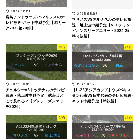
2024.02.29
2025.05.02
鹿島アントラーズVSマリノスのテ
マリノスVSアルナスルのテレビ放
レビ放送･ネット中継予定【J1リー
送・地上波中継予定【AFCチャン
グ2023第28節】
ピオンズリーグエリート2024-25
準々決勝】
試合
試合
2026.08.01
2023.08.30
チェルシーVSトッテナムのテレビ
【U-23アジアカップ】ウズベキス
放送・地上波中継予定！試合はど
タン代表VS日本代表のテレビ放送･
こで見れる？【プレシーズンマッ
ネット中継予定【準決勝】
チ2026】
試合
試合