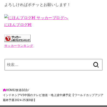
よろしければポチッとお願いします！
にほんブログ村
サッカーランキング
検
索:
HOME
放送
試合
インドネシアVS中国のテレビ放送・地上波中継予定【ワールドカップアジア
最終予選2024-25第9節】