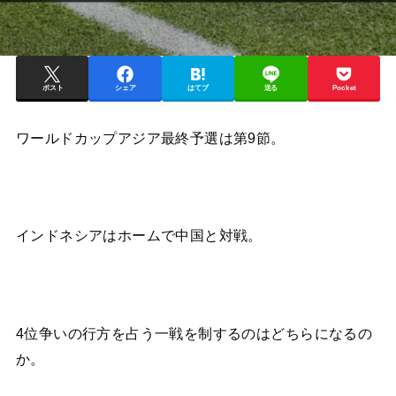
ポスト
シェア
はてブ
送る
Pocket
ワールドカップアジア最終予選は第9節。
インドネシアはホームで中国と対戦。
4位争いの行方を占う一戦を制するのはどちらになるの
か。