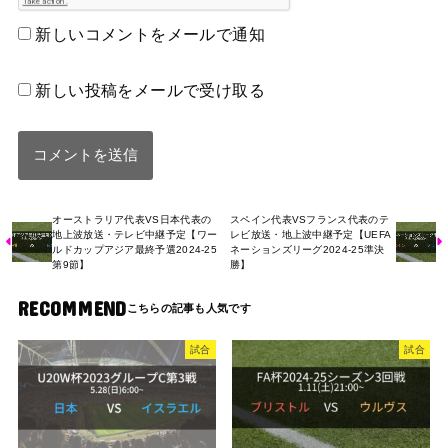
新しいコメントをメールで通知
新しい投稿をメールで受け取る
オーストラリア代表VS日本代表の
スペイン代表VSフランス代表のテ
地上波放送・テレビ中継予定【ワー
レビ放送・地上波中継予定【UEFA
ルドカップアジア最終予選2024-25
ネーションズリーグ2024-25準決
第9節】
勝】
RECOMMEND
試合
試合