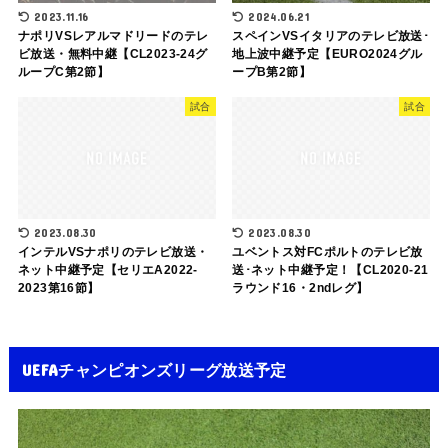
2023.11.16
2024.06.21
ナポリVSレアルマドリードのテレ
スペインVSイタリアのテレビ放送･
ビ放送・無料中継【CL2023-24グ
地上波中継予定【EURO2024グル
ループC第2節】
ープB第2節】
試合
試合
2023.08.30
2023.08.30
インテルVSナポリのテレビ放送・
ユベントス対FCポルトのテレビ放
ネット中継予定【セリエA2022-
送･ネット中継予定！【CL2020-21
2023第16節】
ラウンド16・2ndレグ】
UEFAチャンピオンズリーグ放送予定