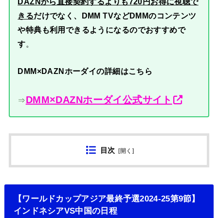
DAZNから直接契約するよりも720円お得に視聴で
きる
だけでなく、DMM TVなどDMMのコンテンツ
や特典も利用できるようになるのでおすすめで
す
。
DMM×DAZNホーダイの詳細はこちら
DMM×DAZNホーダイ公式サイト
⇒
目次
[
開く
]
【ワールドカップアジア最終予選2024-25第9節】
インドネシアVS中国の日程