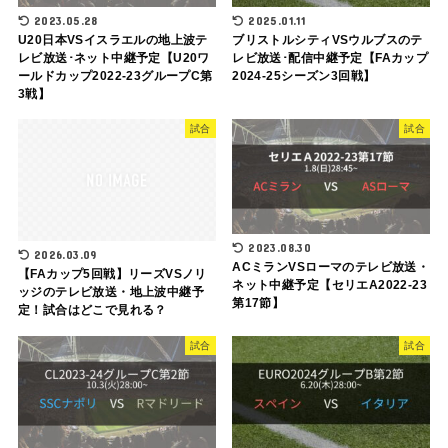
2023.05.28
2025.01.11
U20日本VSイスラエルの地上波テ
ブリストルシティVSウルブスのテ
レビ放送･ネット中継予定【U20ワ
レビ放送･配信中継予定【FAカップ
ールドカップ2022-23グループC第
2024-25シーズン3回戦】
3戦】
試合
試合
2023.08.30
2026.03.09
ACミランVSローマのテレビ放送・
【FAカップ5回戦】リーズVSノリ
ネット中継予定【セリエA2022-23
ッジのテレビ放送・地上波中継予
第17節】
定！試合はどこで見れる？
試合
試合