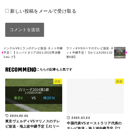
新しい投稿をメールで受け取る
インテルVSミランのテレビ放送･ネット中継
ラツィオVSローマのテレビ放送･ネ
予定！【コッパイタリア2021-2022準決勝
ット中継予定！【セリエA2021-22
1stレグ】
第6節】
RECOMMEND
試合
試合
2024.02.26
2025.03.22
東京ヴェルディVSマリノスのテレ
中国代表VSオーストラリア代表の
ビ放送・地上波中継予定【J1リー
テレビ放送・地上波中継予定【ワ