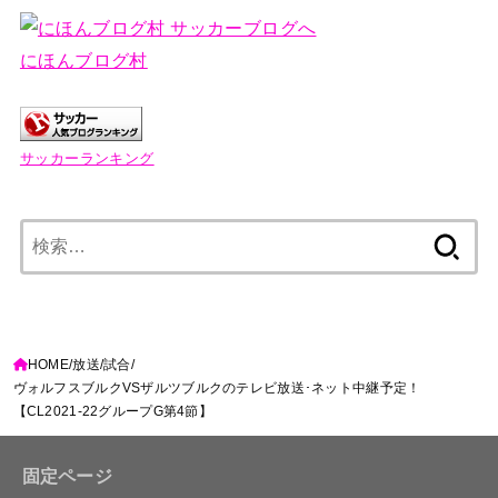
にほんブログ村
サッカーランキング
検
索:
HOME
放送
試合
ヴォルフスブルクVSザルツブルクのテレビ放送･ネット中継予定！
【CL2021-22グループG第4節】
固定ページ