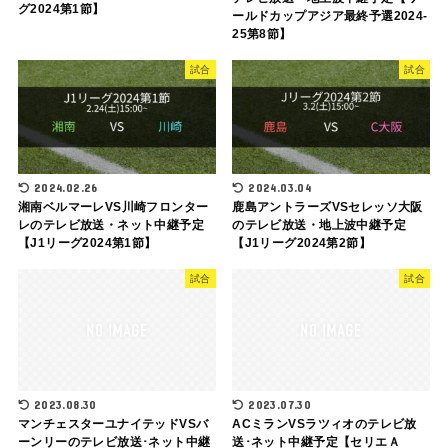
グ2024第1節】
ールドカップアジア最終予選2024-
25第8節】
試合
試合
2024.02.26
2024.03.04
湘南ベルマーレVS川崎フロンター
鹿島アントラーズVSセレッソ大阪
レのテレビ放送・ネット中継予定
のテレビ放送・地上波中継予定
【J1リーグ2024第1節】
【J1リーグ2024第2節】
試合
試合
2023.08.30
2023.07.30
マンチェスターユナイテッドVSバ
ACミランVSラツィオのテレビ放
ーンリーのテレビ放送･ネット中継
送･ネット中継予定【セリエＡ